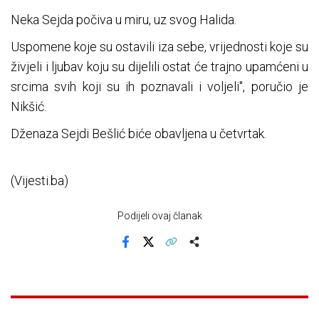
Neka Sejda počiva u miru, uz svog Halida.
Uspomene koje su ostavili iza sebe, vrijednosti koje su
živjeli i ljubav koju su dijelili ostat će trajno upamćeni u
srcima svih koji su ih poznavali i voljeli", poručio je
Nikšić.
Dženaza Sejdi Bešlić biće obavljena u četvrtak.
(Vijesti.ba)
Podijeli ovaj članak
Facebook
X
Kopiraj link
Više