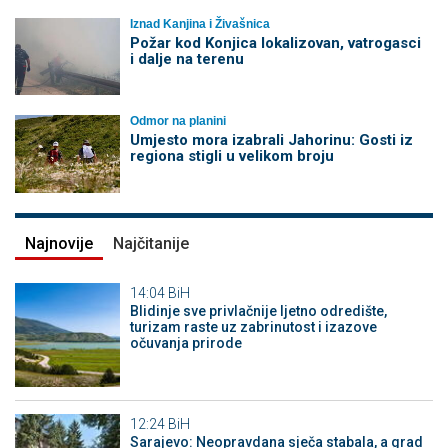
Iznad Kanjina i Živašnica
Požar kod Konjica lokalizovan, vatrogasci
i dalje na terenu
Odmor na planini
Umjesto mora izabrali Jahorinu: Gosti iz
regiona stigli u velikom broju
Najnovije
Najčitanije
14:04
BiH
Blidinje sve privlačnije ljetno odredište,
turizam raste uz zabrinutost i izazove
očuvanja prirode
12:24
BiH
Sarajevo: Neopravdana sječa stabala, a grad