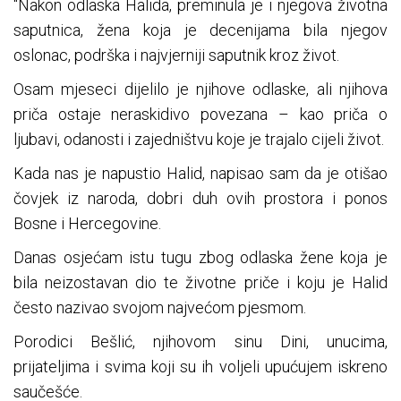
"Nakon odlaska Halida, preminula je i njegova životna
saputnica, žena koja je decenijama bila njegov
oslonac, podrška i najvjerniji saputnik kroz život.
Osam mjeseci dijelilo je njihove odlaske, ali njihova
priča ostaje neraskidivo povezana – kao priča o
ljubavi, odanosti i zajedništvu koje je trajalo cijeli život.
Kada nas je napustio Halid, napisao sam da je otišao
čovjek iz naroda, dobri duh ovih prostora i ponos
Bosne i Hercegovine.
Danas osjećam istu tugu zbog odlaska žene koja je
bila neizostavan dio te životne priče i koju je Halid
često nazivao svojom najvećom pjesmom.
Porodici Bešlić, njihovom sinu Dini, unucima,
prijateljima i svima koji su ih voljeli upućujem iskreno
saučešće.