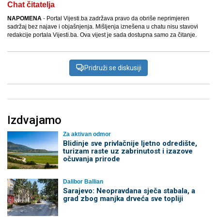
Chat čitatelja
NAPOMENA
- Portal Vijesti.ba zadržava pravo da obriše neprimjeren
sadržaj bez najave i objašnjenja. Mišljenja iznešena u chatu nisu stavovi
redakcije portala Vijesti.ba. Ova vijest je sada dostupna samo za čitanje.
Pridruži se diskusiji
Izdvajamo
Za aktivan odmor
Blidinje sve privlačnije ljetno odredište,
turizam raste uz zabrinutost i izazove
očuvanja prirode
Dalibor Ballian
Sarajevo: Neopravdana sječa stabala, a
grad zbog manjka drveća sve topliji