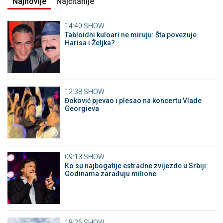
Najnovije
Najčitanije
14:40
SHOW
Tabloidni kuloari ne miruju: Šta povezuje
Harisa i Željka?
12:38
SHOW
Đoković pjevao i plesao na koncertu Vlade
Georgieva
09:13
SHOW
Ko su najbogatije estradne zvijezde u Srbiji:
Godinama zarađuju milione
18:25
SHOW