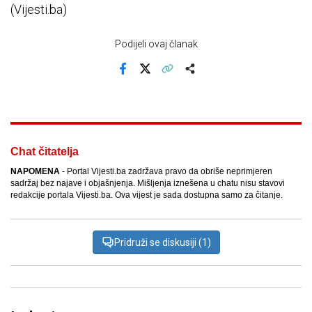
(Vijesti.ba)
Podijeli ovaj članak
Facebook
X
Kopiraj link
Više
Chat čitatelja
NAPOMENA
- Portal Vijesti.ba zadržava pravo da obriše neprimjeren
sadržaj bez najave i objašnjenja. Mišljenja iznešena u chatu nisu stavovi
redakcije portala Vijesti.ba. Ova vijest je sada dostupna samo za čitanje.
Pridruži se diskusiji (1)