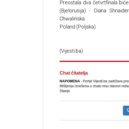
Preostala dva četvrtfinala bić
(Bjelorusija) - Diana Shnaide
Chwalińska
Poland (Poljska).
(Vijesti.ba)
Chat čitatelja
NAPOMENA
- Portal Vijesti.ba zadržava pr
Mišljenja iznešena u chatu nisu stavovi reda
čitanje.