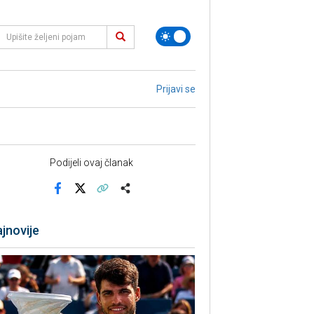
Prijavi se
Podijeli ovaj članak
Facebook
X
Kopiraj link
Više
jnovije