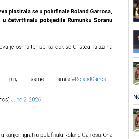
va plasirala se u polufinale Roland Garrosa,
 u četvrtfinalu pobijedila Rumunku Soranu
eva je osma teniserka, dok se Cîrstea nalazi na
 pin, same smile!
#RolandGarros
Na
rros)
June 2, 2026
u karijeri igrati u polufinalu Roland Garrosa. Ona