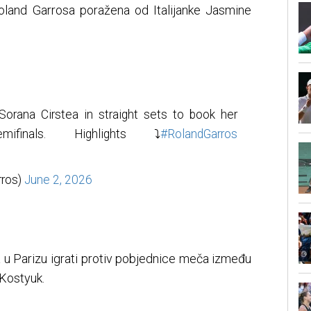
Roland Garrosa poražena od Italijanke Jasmine
orana Cirstea in straight sets to book her
finals. Highlights ⤵
#RolandGarros
rros)
June 2, 2026
a u Parizu igrati protiv pobjednice meča između
 Kostyuk.