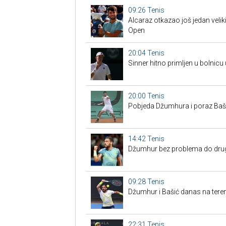
09:26
Tenis
Alcaraz otkazao još jedan veliki
Open
20:04
Tenis
Sinner hitno primljen u bolnicu
20:00
Tenis
Pobjeda Džumhura i poraz Bašić
14:42
Tenis
Džumhur bez problema do drugo
09:28
Tenis
Džumhur i Bašić danas na tere
22:31
Tenis