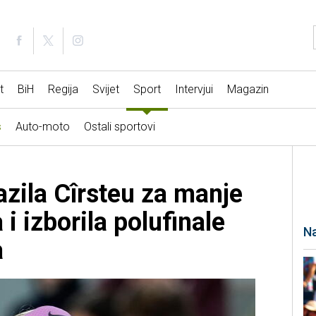
t
BiH
Regija
Svijet
Sport
Intervjui
Magazin
s
Auto-moto
Ostali sportovi
zila Cîrsteu za manje
i izborila polufinale
Na
a