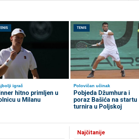
TENIS
TENIS
jbolji igrač
Polovičan učinak
inner hitno primljen u
Pobjeda Džumhura i
olnicu u Milanu
poraz Bašića na startu
turnira u Poljskoj
Najčitanije