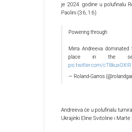
je 2024. godine u polufinalu 
Paolini (3:6, 1:6).
Powering through
Mirra Andreeva dominated S
place in the semi
pic.twitter.com/cT8kuxOXIR
— Roland-Garros (@rolandga
Andreeva će u polufinalu turnir
Ukrajinki Eline Svitoline i Marte