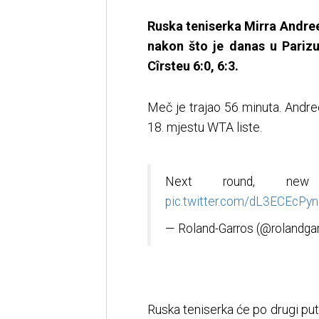
Ruska teniserka Mirra Andree
nakon što je danas u Parizu
Cîrsteu 6:0, 6:3.
Meč je trajao 56 minuta. Andre
18. mjestu WTA liste.
Next round, new
pic.twitter.com/dL3ECEcPyn
— Roland-Garros (@rolandga
Ruska teniserka će po drugi put 