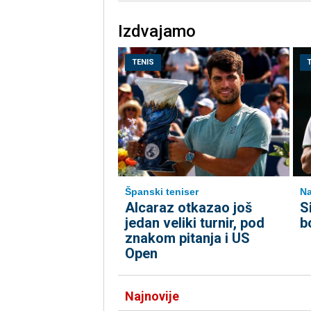
Izdvajamo
TENIS
Španski teniser
Na
Alcaraz otkazao još
S
jedan veliki turnir, pod
b
znakom pitanja i US
Open
Najnovije