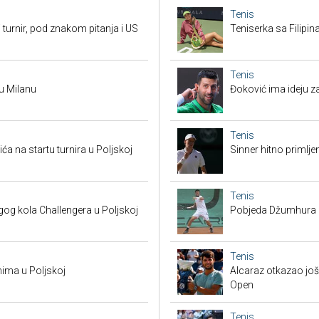
Tenis
 turnir, pod znakom pitanja i US
Teniserka sa Filipi
Tenis
 u Milanu
Đoković ima ideju za
Tenis
a na startu turnira u Poljskoj
Sinner hitno primlje
Tenis
g kola Challengera u Poljskoj
Pobjeda Džumhura i 
Tenis
nima u Poljskoj
Alcaraz otkazao još 
Open
Tenis