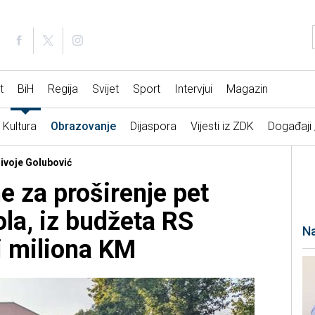
t
BiH
Regija
Svijet
Sport
Intervjui
Magazin
Kultura
Obrazovanje
Dijaspora
Vijesti iz ZDK
Događaji
rivoje Golubović
e za proširenje pet
ola, iz budžeta RS
Na
i miliona KM