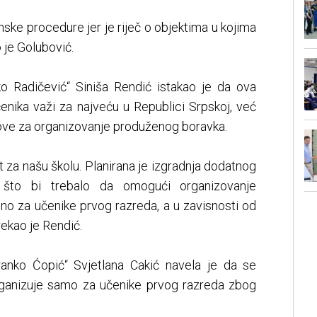
ske procedure jer je riječ o objektima u kojima
 je Golubović.
o Radičević“ Siniša Rendić istakao je da ova
čenika važi za najveću u Republici Srpskoj, već
ove za organizovanje produženog boravka.
t za našu školu. Planirana je izgradnja dodatnog
, što bi trebalo da omogući organizovanje
o za učenike prvog razreda, a u zavisnosti od
rekao je Rendić.
ranko Ćopić“ Svjetlana Cakić navela je da se
rganizuje samo za učenike prvog razreda zbog