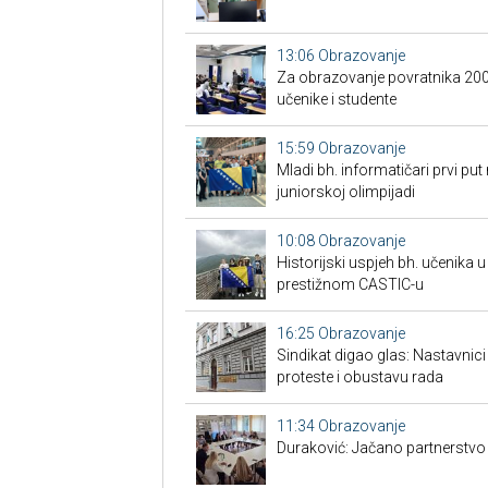
13:06
Obrazovanje
Za obrazovanje povratnika 200 
učenike i studente
15:59
Obrazovanje
Mladi bh. informatičari prvi put
juniorskoj olimpijadi
10:08
Obrazovanje
Historijski uspjeh bh. učenika u
prestižnom CASTIC-u
16:25
Obrazovanje
Sindikat digao glas: Nastavnic
proteste i obustavu rada
11:34
Obrazovanje
Duraković: Jačano partnerstvo n