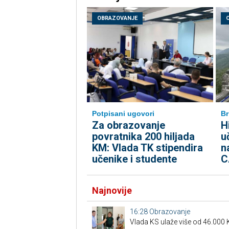
OBRAZOVANJE
Potpisani ugovori
Br
Za obrazovanje
H
povratnika 200 hiljada
u
KM: Vlada TK stipendira
n
učenike i studente
C
Najnovije
16:28
Obrazovanje
Vlada KS ulaže više od 46.000 K