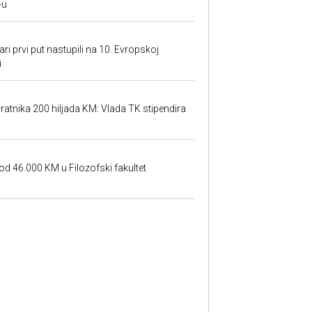
-u
ari prvi put nastupili na 10. Evropskoj
i
atnika 200 hiljada KM: Vlada TK stipendira
od 46.000 KM u Filozofski fakultet