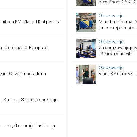
prestižnom CASTIC
Obrazovanje
hiljada KM: Vlada TK stipendira
Mladi bh. informatič
juniorskoj olimpijad
Obrazovanje
 nastupili na 10. Evropskoj
Za obrazovanje povr
učenike i studente
Obrazovanje
 Kini: Osvojili nagrade na
Vlada KS ulaže više 
i u Kantonu Sarajevo spremaju
auke, ekonomije i institucija