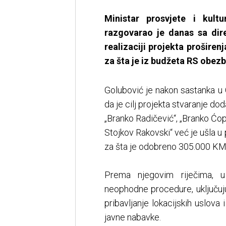
Ministar prosvjete i kult
razgovarao je danas sa dir
realizaciji projekta prošire
za šta je iz budžeta RS obezb
Golubović je nakon sastanka u 
da je cilj projekta stvaranje d
„Branko Radičević“, „Branko Ćopi
Stojkov Rakovski“ već je ušla u
za šta je odobreno 305.000 KM
Prema njegovim riječima, 
neophodne procedure, uključuju
pribavljanje lokacijskih uslova
javne nabavke.