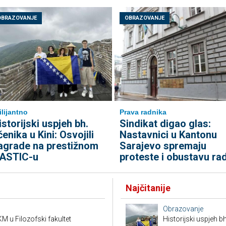
OBRAZOVANJE
OBRAZOVANJE
ilijantno
Prava radnika
istorijski uspjeh bh.
Sindikat digao glas:
čenika u Kini: Osvojili
Nastavnici u Kantonu
agrade na prestižnom
Sarajevo spremaju
ASTIC-u
proteste i obustavu ra
Najčitanije
Obrazovanje
M u Filozofski fakultet
Historijski uspjeh bh