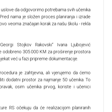
 uslove da odgovorimo potrebama svih učenika
a. Pred nama je složen proces planiranja i izrade
 ovo veoma značajan korak za našu školu - rekla
Georgi Stojkov Rakovski“ Ivana Ljubojević
anije odobreno 305.000 KM za proširenje prostora
ojekat već u fazi pripreme dokumentacije.
procedura je zahtjevna, ali vjerujemo da ćemo
diti dodatni prostor za najmanje 50 učenika. To
ravak, osim učenika prvog, koriste i učenici
lture RS očekuju da će realizacijom planiranih