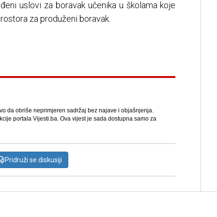
jeđeni uslovi za boravak učenika u školama koje
rostora za produženi boravak.
avo da obriše neprimjeren sadržaj bez najave i objašnjenja.
kcije portala Vijesti.ba. Ova vijest je sada dostupna samo za
Pridruži se diskusiji