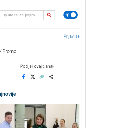
Prijavi se
 / Promo
Podijeli ovaj članak
Facebook
X
Kopiraj link
Više
jnovije