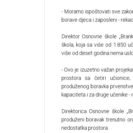
- Moramo ispoštovati sve zakon
borave djeca i zaposleni - rekao
Direktor Osnovne škole „Brank
škola, koja sa više od 1.850 u
više od deset godina nema usl
- Ovo je izuzetno važan projeka
prostora sa četiri učionice
produženog boravka prvenstven
kapaciteta i za druge učenike - 
Direktorica Osnovne škole „B
produženi boravak trenutno o
nedostatka prostora.