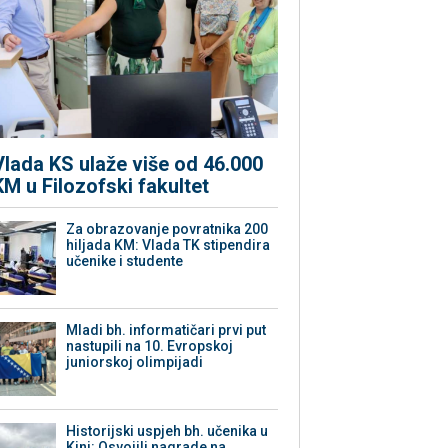
Vlada KS ulaže više od 46.000
KM u Filozofski fakultet
Za obrazovanje povratnika 200
hiljada KM: Vlada TK stipendira
učenike i studente
Mladi bh. informatičari prvi put
nastupili na 10. Evropskoj
juniorskoj olimpijadi
Historijski uspjeh bh. učenika u
Kini: Osvojili nagrade na