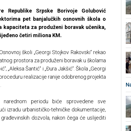
ure Republike Srpske Borivoje Golubović
ektorima pet banjalučkih osnovnih škola o
nja kapaciteta za produženi boravak učenika,
ijeđeno četiri miliona KM.
Osnovnoj školi „Georgi Stojkov Rakovski“ rekao
odatnog prostora za produženi boravak u školama
ć“, „Aleksa Šantić“ i „Đura Jakšić“. Škola „Georgi
 proceduru realizacije ranije odobrenog projekta
Na
.
u narednom periodu biće sprovedene sve
ći izradu urbanističko-tehničke dokumentacije,
 i građevinskih dozvola, nakon čega će uslijediti