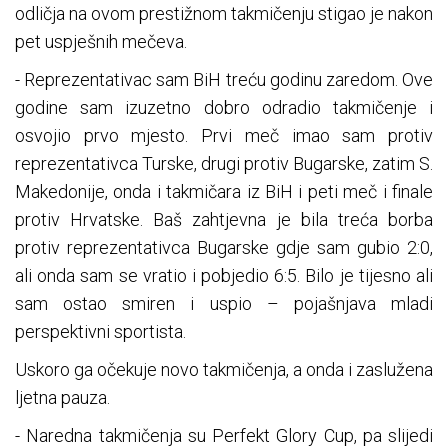
odličja na ovom prestižnom takmičenju stigao je nakon
pet uspješnih mečeva.
- Reprezentativac sam BiH treću godinu zaredom. Ove
godine sam izuzetno dobro odradio takmičenje i
osvojio prvo mjesto. Prvi meč imao sam protiv
reprezentativca Turske, drugi protiv Bugarske, zatim S.
Makedonije, onda i takmičara iz BiH i peti meč i finale
protiv Hrvatske. Baš zahtjevna je bila treća borba
protiv reprezentativca Bugarske gdje sam gubio 2:0,
ali onda sam se vratio i pobjedio 6:5. Bilo je tijesno ali
sam ostao smiren i uspio – pojašnjava mladi
perspektivni sportista.
Uskoro ga očekuje novo takmičenja, a onda i zaslužena
ljetna pauza.
- Naredna takmičenja su Perfekt Glory Cup, pa slijedi