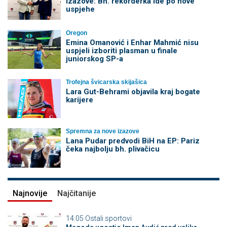
izazove: Bh. rekorderka ide po nove
uspjehe
Oregon
Emina Omanović i Enhar Mahmić nisu
uspjeli izboriti plasman u finale
juniorskog SP-a
Trofejna švicarska skijašica
Lara Gut-Behrami objavila kraj bogate
karijere
Spremna za nove izazove
Lana Pudar predvodi BiH na EP: Pariz
čeka najbolju bh. plivačicu
Najnovije
Najčitanije
14:05
Ostali sportovi