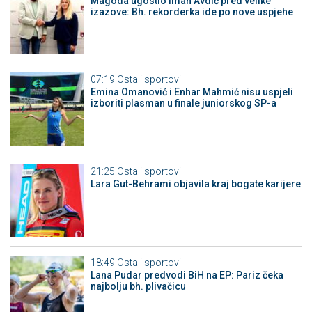
Magoda ugostio Iman Avdić pred velike
izazove: Bh. rekorderka ide po nove uspjehe
07:19
Ostali sportovi
Emina Omanović i Enhar Mahmić nisu uspjeli
izboriti plasman u finale juniorskog SP-a
21:25
Ostali sportovi
Lara Gut-Behrami objavila kraj bogate karijere
18:49
Ostali sportovi
Lana Pudar predvodi BiH na EP: Pariz čeka
najbolju bh. plivačicu