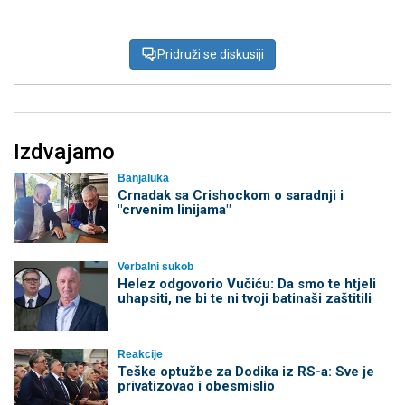
Pridruži se diskusiji
Izdvajamo
Banjaluka
Crnadak sa Crishockom o saradnji i
"crvenim linijama"
Verbalni sukob
Helez odgovorio Vučiću: Da smo te htjeli
uhapsiti, ne bi te ni tvoji batinaši zaštitili
Reakcije
Teške optužbe za Dodika iz RS-a: Sve je
privatizovao i obesmislio