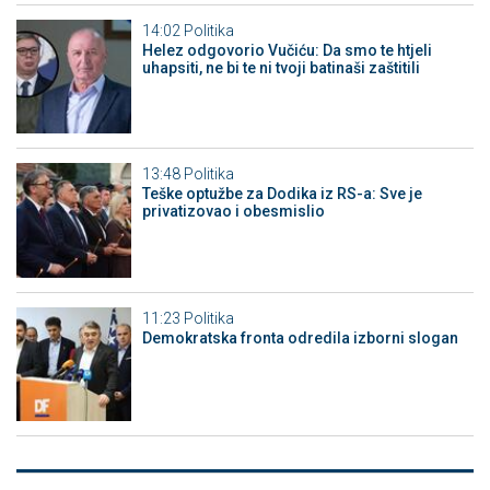
14:02
Politika
Helez odgovorio Vučiću: Da smo te htjeli
uhapsiti, ne bi te ni tvoji batinaši zaštitili
13:48
Politika
Teške optužbe za Dodika iz RS-a: Sve je
privatizovao i obesmislio
11:23
Politika
Demokratska fronta odredila izborni slogan