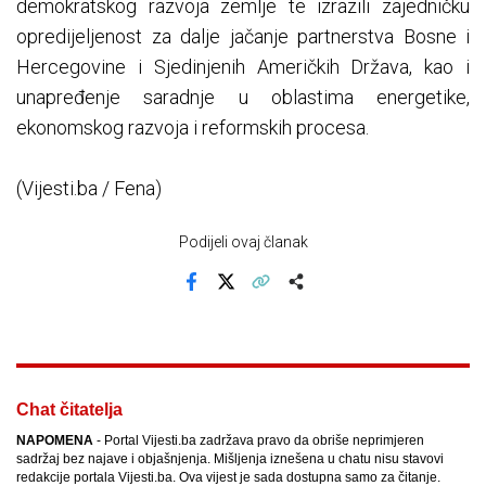
demokratskog razvoja zemlje te izrazili zajedničku
opredijeljenost za dalje jačanje partnerstva Bosne i
Hercegovine i Sjedinjenih Američkih Država, kao i
unapređenje saradnje u oblastima energetike,
ekonomskog razvoja i reformskih procesa.
(Vijesti.ba / Fena)
Podijeli ovaj članak
Facebook
X
Kopiraj link
Više
Chat čitatelja
NAPOMENA
- Portal Vijesti.ba zadržava pravo da obriše neprimjeren
sadržaj bez najave i objašnjenja. Mišljenja iznešena u chatu nisu stavovi
redakcije portala Vijesti.ba. Ova vijest je sada dostupna samo za čitanje.