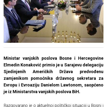
Ministar vanjskih poslova Bosne i Hercegovine
Elmedin Konaković primio je u Sarajevu delegaciju
Sjedinjenih Američkih Država predvođenu
zamjenikom pomoćnika državnog sekretara za
Evropu i Evroaziju Danielom Lawtonom, saopćeno
je iz Ministarstva vanjskih poslova BiH.
Razgovarano je o aktuelnoj političkoj situaciji u Bosni i