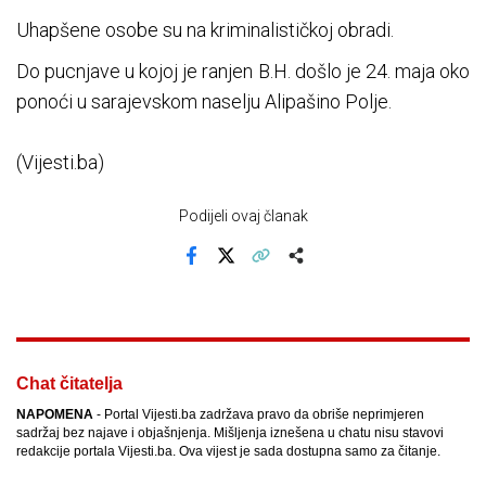
Uhapšene osobe su na kriminalističkoj obradi.
Do pucnjave u kojoj je ranjen B.H. došlo je 24. maja oko
ponoći u sarajevskom naselju Alipašino Polje.
(Vijesti.ba)
Podijeli ovaj članak
Facebook
X
Kopiraj link
Više
Chat čitatelja
NAPOMENA
- Portal Vijesti.ba zadržava pravo da obriše neprimjeren
sadržaj bez najave i objašnjenja. Mišljenja iznešena u chatu nisu stavovi
redakcije portala Vijesti.ba. Ova vijest je sada dostupna samo za čitanje.