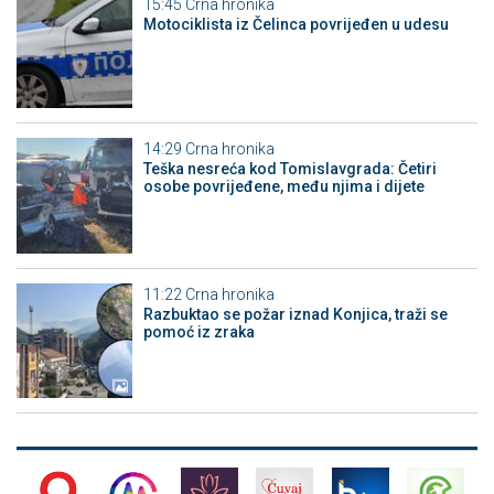
15:45
Crna hronika
Motociklista iz Čelinca povrijeđen u udesu
14:29
Crna hronika
Teška nesreća kod Tomislavgrada: Četiri
osobe povrijeđene, među njima i dijete
11:22
Crna hronika
Razbuktao se požar iznad Konjica, traži se
pomoć iz zraka