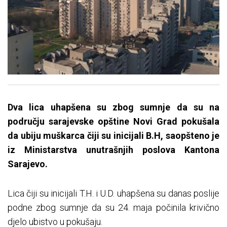
Dva lica uhapšena su zbog sumnje da su na
području sarajevske opštine Novi Grad pokušala
da ubiju muškarca čiji su inicijali B.H, saopšteno je
iz Ministarstva unutrašnjih poslova Kantona
Sarajevo.
Lica čiji su inicijali T.H. i U.D. uhapšena su danas poslije
podne zbog sumnje da su 24. maja počinila krivično
djelo ubistvo u pokušaju.