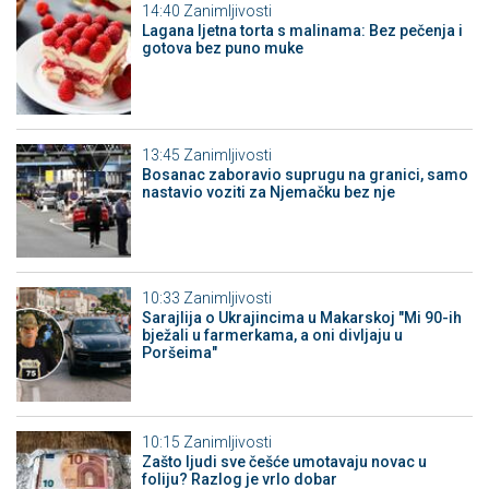
14:40
Zanimljivosti
Lagana ljetna torta s malinama: Bez pečenja i
gotova bez puno muke
13:45
Zanimljivosti
Bosanac zaboravio suprugu na granici, samo
nastavio voziti za Njemačku bez nje
10:33
Zanimljivosti
Sarajlija o Ukrajincima u Makarskoj "Mi 90-ih
bježali u farmerkama, a oni divljaju u
Poršeima"
10:15
Zanimljivosti
Zašto ljudi sve češće umotavaju novac u
foliju? Razlog je vrlo dobar