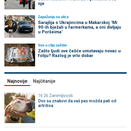
nje
Zapažanja sa ulica
Sarajlija o Ukrajincima u Makarskoj "Mi
90-ih bježali u farmerkama, a oni divljaju
u Poršeima"
Sve u cilju zaštite
Zašto ljudi sve češće umotavaju novac u
foliju? Razlog je vrlo dobar
Najnovije
Najčitanije
16:26
Zanimljivosti
Ovo su znakovi da vaš pas možda pati od
artritisa