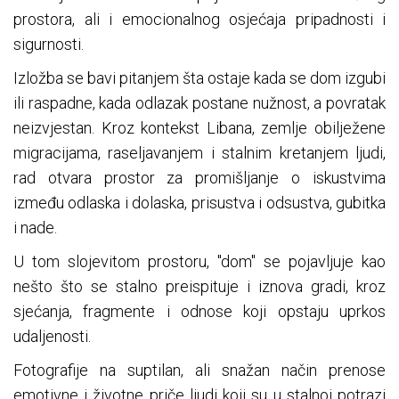
prostora, ali i emocionalnog osjećaja pripadnosti i
sigurnosti.
Izložba se bavi pitanjem šta ostaje kada se dom izgubi
ili raspadne, kada odlazak postane nužnost, a povratak
neizvjestan. Kroz kontekst Libana, zemlje obilježene
migracijama, raseljavanjem i stalnim kretanjem ljudi,
rad otvara prostor za promišljanje o iskustvima
između odlaska i dolaska, prisustva i odsustva, gubitka
i nade.
U tom slojevitom prostoru, "dom" se pojavljuje kao
nešto što se stalno preispituje i iznova gradi, kroz
sjećanja, fragmente i odnose koji opstaju uprkos
udaljenosti.
Fotografije na suptilan, ali snažan način prenose
emotivne i životne priče ljudi koji su u stalnoj potrazi