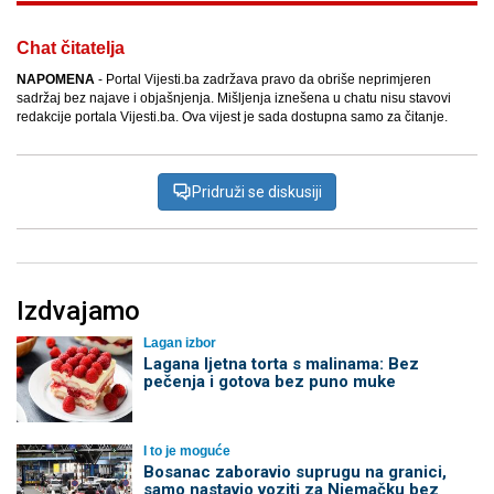
Chat čitatelja
NAPOMENA
- Portal Vijesti.ba zadržava pravo da obriše neprimjeren
sadržaj bez najave i objašnjenja. Mišljenja iznešena u chatu nisu stavovi
redakcije portala Vijesti.ba. Ova vijest je sada dostupna samo za čitanje.
Pridruži se diskusiji
Izdvajamo
Lagan izbor
Lagana ljetna torta s malinama: Bez
pečenja i gotova bez puno muke
I to je moguće
Bosanac zaboravio suprugu na granici,
samo nastavio voziti za Njemačku bez