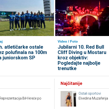
aj
Video / Foto
h. atletičarke ostale
Jubilarni 10. Red Bull
ez polufinala na 100m
Cliff Diving u Mostaru
a juniorskom SP
kroz objektiv:
Pogledajte najbolje
trenutke
Najčitanije
Ostali sportovi
Reprezentacija BiH kreće po
Elvedina Muzaferija 