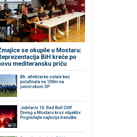
Zmajice se okupile u Mostaru:
Reprezentacija BiH kreće po
novu mediteransku priču
Bh. atletičarke ostale bez
polufinala na 100m na
juniorskom SP
Jubilarni 10. Red Bull Cliff
Diving u Mostaru kroz objektiv:
Pogledajte najbolje trenutke