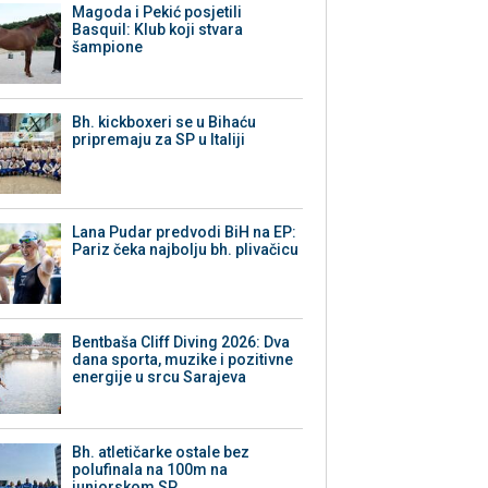
Magoda i Pekić posjetili
Basquil: Klub koji stvara
šampione
Bh. kickboxeri se u Bihaću
pripremaju za SP u Italiji
Lana Pudar predvodi BiH na EP:
Pariz čeka najbolju bh. plivačicu
Bentbaša Cliff Diving 2026: Dva
dana sporta, muzike i pozitivne
energije u srcu Sarajeva
Bh. atletičarke ostale bez
polufinala na 100m na
juniorskom SP