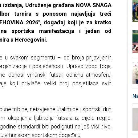
na izdanja, Udruženje građana NOVA SNAGA
bor turnira s ponosom najavljuju treći
 "ŠEHOVINA 2026", događaj koji je za kratko
zna sportska manifestacija i jedan od
rnira u Hercegovini.
te u svakom segmentu – od broja prijavljenih
 organizacije i posjećenosti. Upravo zbog toga,
 donosi vrhunski futsal, odličnu atmosferu,
e koji privlače veliki broj posjetilaca svih
Na
 pune tribine, neizvjesne utakmice i sportski duh
 okupljanja ljubitelja futsala iz cijele regije.
godine standardi biti podignuti na još viši nivo,
ali u vrhunskom sportskom događaju.