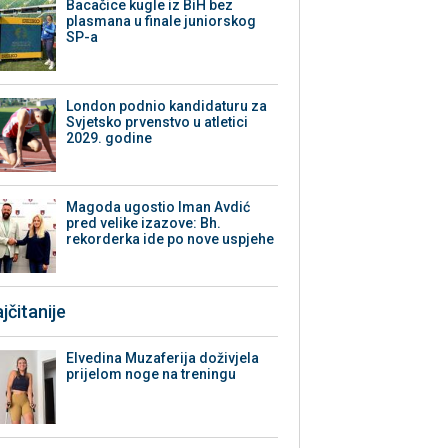
Bacačice kugle iz BiH bez
plasmana u finale juniorskog
SP-a
London podnio kandidaturu za
Svjetsko prvenstvo u atletici
2029. godine
Magoda ugostio Iman Avdić
pred velike izazove: Bh.
rekorderka ide po nove uspjehe
jčitanije
Elvedina Muzaferija doživjela
prijelom noge na treningu