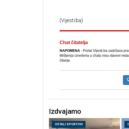
(Vijesti.ba)
Chat čitatelja
NAPOMENA
- Portal Vijesti.ba zadržava pr
Mišljenja iznešena u chatu nisu stavovi reda
čitanje.
Izdvajamo
OSTALI SPORTOVI