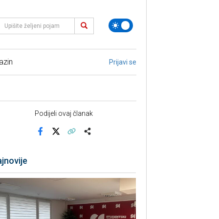
azin
Prijavi se
Podijeli ovaj članak
Facebook
X
Kopiraj link
Više
jnovije