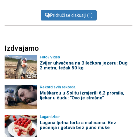
Pridruži se diskusiji (1)
Izdvajamo
Foto / Video
Zvijer uhvaćena na Bilećkom jezeru: Dug
2 metra, težak 50 kg
Rekord svih rekorda
Muškarcu u Splitu izmjerili 6,2 promila,
ljekar u čudu: "Ovo je strašno"
Lagan izbor
Lagana ljetna torta s malinama: Bez
pečenja i gotova bez puno muke