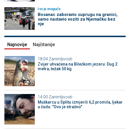
I to je moguće
Bosanac zaboravio suprugu na granici,
samo nastavio voziti za Njemačku bez
nje
Najnovije
Najčitanije
18:04
Zanimljivosti
Zvijer uhvaćena na Bilećkom jezeru: Dug 2
metra, težak 50 kg
14:00
Zanimljivosti
Muškarcu u Splitu izmjerili 6,2 promila, ljekar
u čudu: "Ovo je strašno"