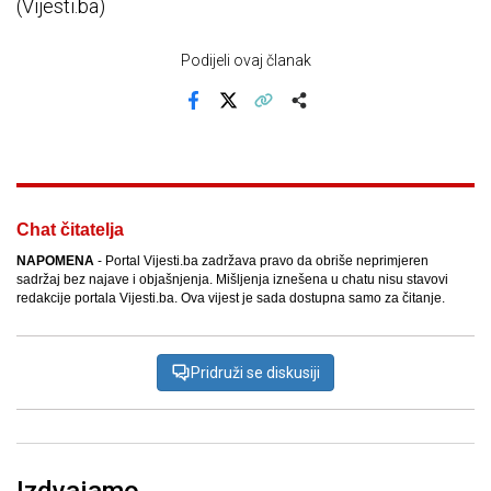
(Vijesti.ba)
Podijeli ovaj članak
Facebook
X
Kopiraj link
Više
Chat čitatelja
NAPOMENA
- Portal Vijesti.ba zadržava pravo da obriše neprimjeren
sadržaj bez najave i objašnjenja. Mišljenja iznešena u chatu nisu stavovi
redakcije portala Vijesti.ba. Ova vijest je sada dostupna samo za čitanje.
Pridruži se diskusiji