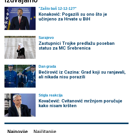
Izdvajamo
"Zašto baš 12-12-12?"
Konaković: Pogazili su ono što je
učinjeno za Hrvate u BiH
Sarajevo
Zastupnici Trojke predlažu poseban
status za MC Srebrenica
Dan grada
Bećirović iz Cazina: Grad koji su ranjavali,
ali nikada nisu porazili
Stigla reakcija
Kovačević: Cvitanović mržnjom poručuje
kako nisam kršten
Najnovije
Najčitanije