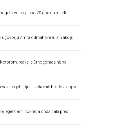
e bogatstvo prepisao 20 godina mlađoj
 ugovor, a Amra odmah krenula u akciju:
.
 Kotorom, reakcije Crnogoraca hit na
evala na jahti, ljudi s okolnih brodova joj se
oj legendarni pokret, a onda pala pred