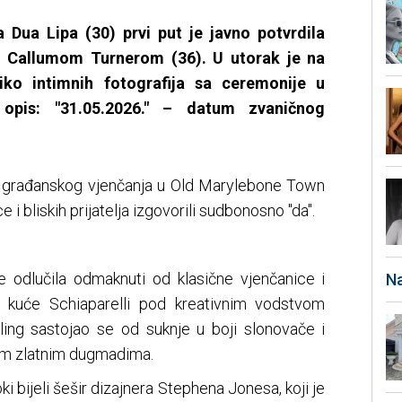
a Dua Lipa (30) prvi put je javno potvrdila
m Callumom Turnerom (36). U utorak je na
liko intimnih fotografija sa ceremonije u
opis: "31.05.2026." – datum zvaničnog
on građanskog vjenčanja u Old Marylebone Town
e i bliskih prijatelja izgovorili sudbonosno "da".
e odlučila odmaknuti od klasične vjenčanice i
Na
e kuće Schiaparelli pod kreativnim vodstvom
jling sastojao se od suknje u boji slonovače i
vim zlatnim dugmadima.
i bijeli šešir dizajnera Stephena Jonesa, koji je