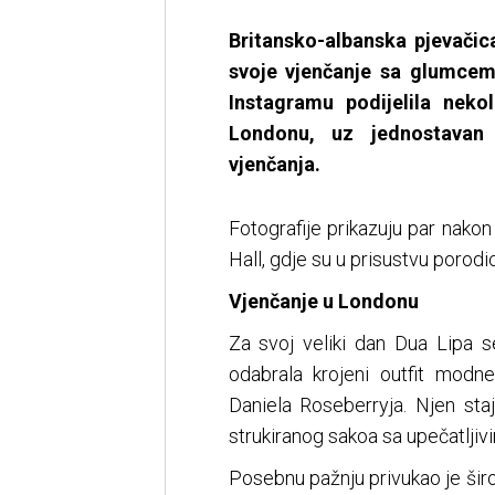
Britansko-albanska pjevačic
svoje vjenčanje sa glumce
Instagramu podijelila neko
Londonu, uz jednostavan 
vjenčanja.
Fotografije prikazuju par nak
Hall, gdje su u prisustvu porodic
Vjenčanje u Londonu
Za svoj veliki dan Dua Lipa s
odabrala krojeni outfit modn
Daniela Roseberryja. Njen sta
strukiranog sakoa sa upečatlji
Posebnu pažnju privukao je širok