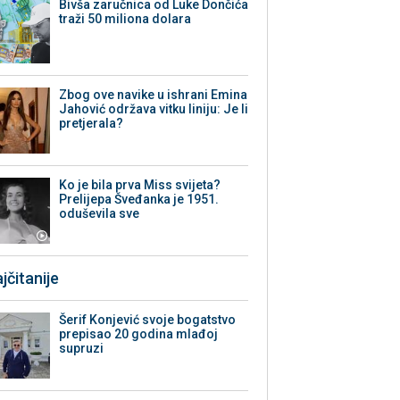
Bivša zaručnica od Luke Dončića
traži 50 miliona dolara
Zbog ove navike u ishrani Emina
Jahović održava vitku liniju: Je li
pretjerala?
Ko je bila prva Miss svijeta?
Prelijepa Šveđanka je 1951.
oduševila sve
jčitanije
Šerif Konjević svoje bogatstvo
prepisao 20 godina mlađoj
supruzi