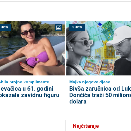
SHOW
SHOW
bila brojne komplimente
Majka njegove djece
jevačica u 61. godini
Bivša zaručnica od Lu
okazala zavidnu figuru
Dončića traži 50 milion
dolara
Najčitanije