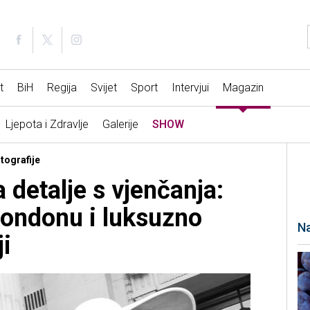
t
BiH
Regija
Svijet
Sport
Intervjui
Magazin
Ljepota i Zdravlje
Galerije
SHOW
tografije
a detalje s vjenčanja:
ondonu i luksuzno
Na
ji