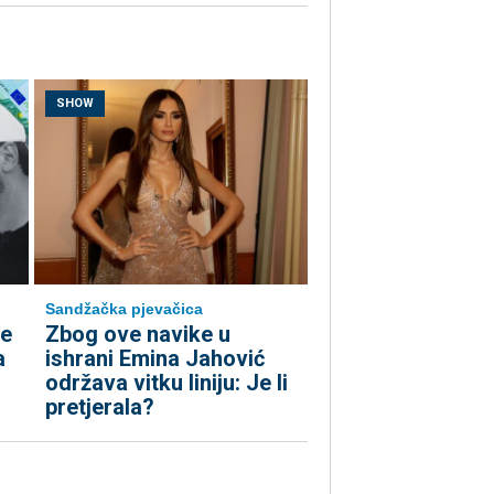
SHOW
Sandžačka pjevačica
ke
Zbog ove navike u
a
ishrani Emina Jahović
održava vitku liniju: Je li
pretjerala?