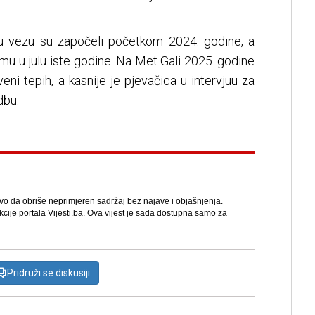
ju vezu su započeli početkom 2024. godine, a
ramu u julu iste godine. Na Met Gali 2025. godine
veni tepih, a kasnije je pjevačica u intervjuu za
dbu.
avo da obriše neprimjeren sadržaj bez najave i objašnjenja.
kcije portala Vijesti.ba. Ova vijest je sada dostupna samo za
Pridruži se diskusiji