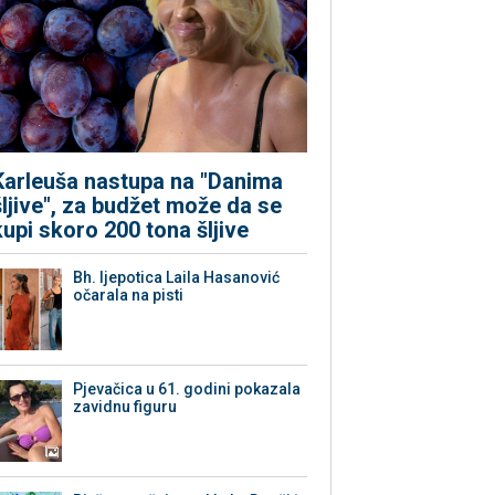
Karleuša nastupa na "Danima
šljive", za budžet može da se
kupi skoro 200 tona šljive
Bh. ljepotica Laila Hasanović
očarala na pisti
Pjevačica u 61. godini pokazala
zavidnu figuru