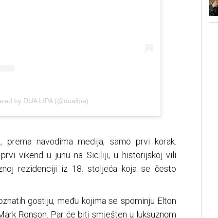
ared by DUA LIPA (@dualipa)
e, prema navodima medija, samo prvi korak.
rvi vikend u junu na Siciliji, u historijskoj vili
znoj rezidenciji iz 18. stoljeća koja se često
oznatih gostiju, među kojima se spominju Elton
i Mark Ronson. Par će biti smješten u luksuznom