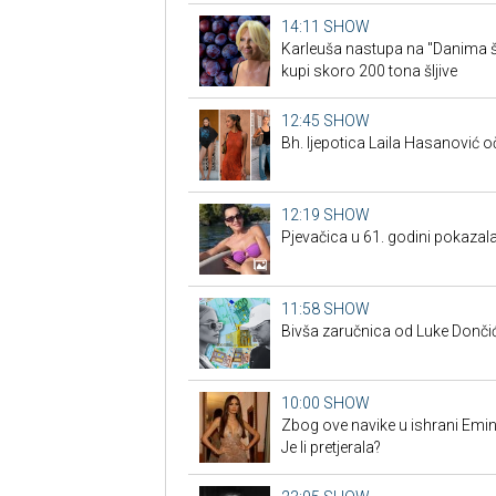
14:11
SHOW
Karleuša nastupa na "Danima šl
kupi skoro 200 tona šljive
12:45
SHOW
Bh. ljepotica Laila Hasanović oč
12:19
SHOW
Pjevačica u 61. godini pokazala
11:58
SHOW
Bivša zaručnica od Luke Dončić
10:00
SHOW
Zbog ove navike u ishrani Emina
Je li pretjerala?