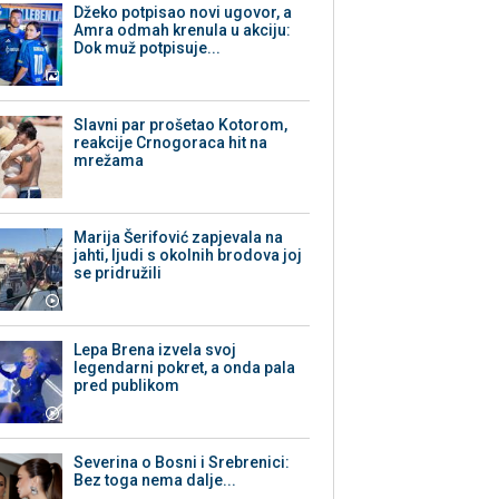
Džeko potpisao novi ugovor, a
Amra odmah krenula u akciju:
Dok muž potpisuje...
Slavni par prošetao Kotorom,
reakcije Crnogoraca hit na
mrežama
Marija Šerifović zapjevala na
jahti, ljudi s okolnih brodova joj
se pridružili
Lepa Brena izvela svoj
legendarni pokret, a onda pala
pred publikom
Severina o Bosni i Srebrenici:
Bez toga nema dalje...