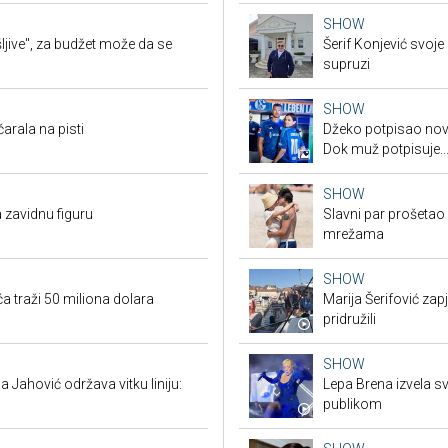
SHOW
jive", za budžet može da se
Šerif Konjević svoj
supruzi
SHOW
arala na pisti
Džeko potpisao novi
Dok muž potpisuje..
SHOW
 zavidnu figuru
Slavni par prošetao
mrežama
SHOW
a traži 50 miliona dolara
Marija Šerifović zapj
pridružili
SHOW
 Jahović održava vitku liniju:
Lepa Brena izvela sv
publikom