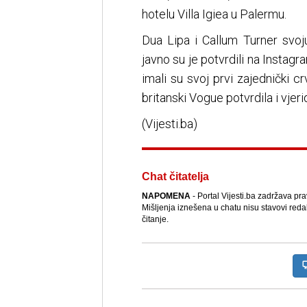
hotelu Villa Igiea u Palermu.
Dua Lipa i Callum Turner svo
javno su je potvrdili na Instag
imali su svoj prvi zajednički cr
britanski Vogue potvrdila i vjeri
(Vijesti.ba)
Chat čitatelja
NAPOMENA
- Portal Vijesti.ba zadržava pr
Mišljenja iznešena u chatu nisu stavovi reda
čitanje.