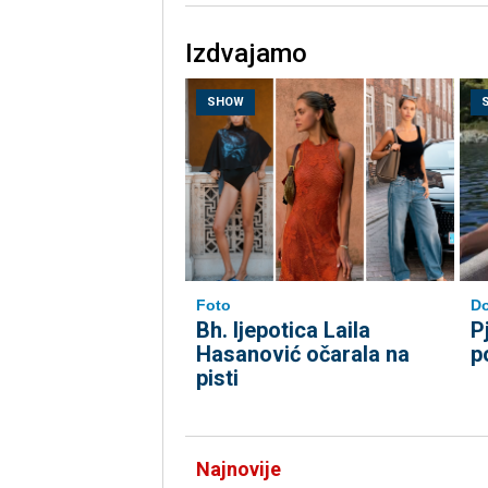
Izdvajamo
SHOW
Foto
Do
Bh. ljepotica Laila
P
Hasanović očarala na
p
pisti
Najnovije