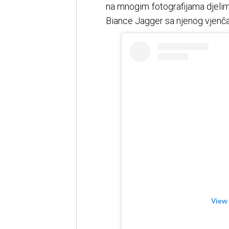
na mnogim fotografijama djelimi
Biance Jagger sa njenog vjenča
View