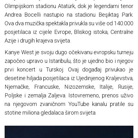
Olimpijskom stadionu Atatürk, dok je legendarni tenor
Andrea Bocelli nastupio na stadionu Beşiktaş Park.
Ova dva muzička spektakla privukla su više od 140.000
posjetilaca iz cijele Evrope, Bliskog istoka, Centralne
Azije i drugih krajeva svijeta.
Kanye West je svoju dugo očekivanu evropsku turneju
započeo upravo u Istanbulu, što je ujedno bio i njegov
prvi koncert u Turskoj. Ovaj događaj privukao je
desetine hiljada posjetilaca iz Ujedinjenog Kraljevstva,
Njemačke, Francuske, Nizozemske, Italije, Rusije,
Poljske i zemalja Zaljeva. Istovremeno, prenos uživo
na njegovom zvaničnom YouTube kanalu pratile su
stotine miliona gledalaca širom svijeta.