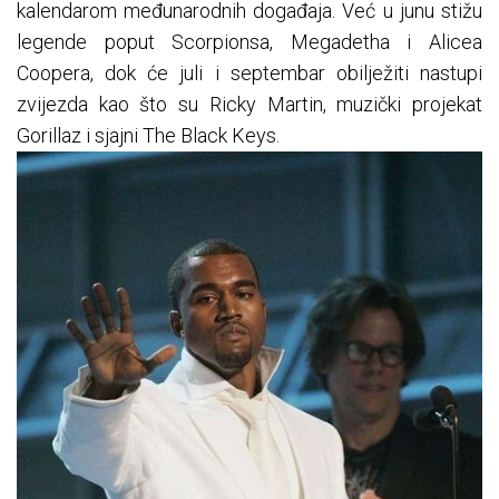
kalendarom međunarodnih događaja. Već u junu stižu
legende poput Scorpionsa, Megadetha i Alicea
Coopera, dok će juli i septembar obilježiti nastupi
zvijezda kao što su Ricky Martin, muzički projekat
Gorillaz i sjajni The Black Keys.