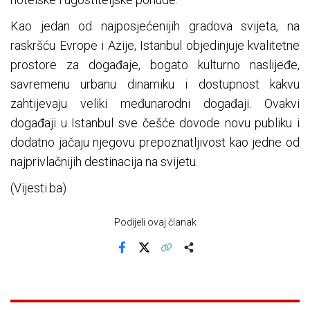
Kao jedan od najposjećenijih gradova svijeta, na
raskršću Evrope i Azije, Istanbul objedinjuje kvalitetne
prostore za događaje, bogato kulturno naslijeđe,
savremenu urbanu dinamiku i dostupnost kakvu
zahtijevaju veliki međunarodni događaji. Ovakvi
događaji u Istanbul sve češće dovode novu publiku i
dodatno jačaju njegovu prepoznatljivost kao jedne od
najprivlačnijih destinacija na svijetu.
(Vijesti.ba)
Podijeli ovaj članak
Facebook
X
Kopiraj link
Više