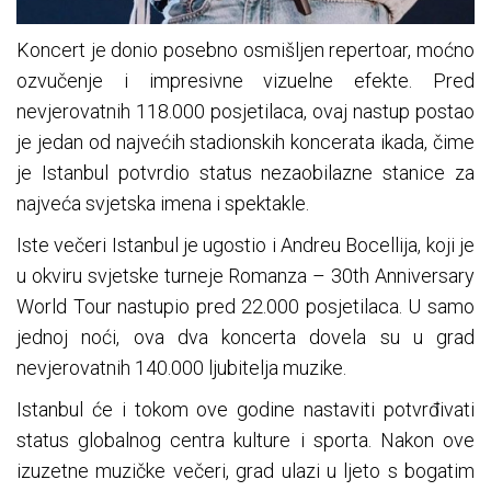
Koncert je donio posebno osmišljen repertoar, moćno
ozvučenje i impresivne vizuelne efekte. Pred
nevjerovatnih 118.000 posjetilaca, ovaj nastup postao
je jedan od najvećih stadionskih koncerata ikada, čime
je Istanbul potvrdio status nezaobilazne stanice za
najveća svjetska imena i spektakle.
Iste večeri Istanbul je ugostio i Andreu Bocellija, koji je
u okviru svjetske turneje Romanza – 30th Anniversary
World Tour nastupio pred 22.000 posjetilaca. U samo
jednoj noći, ova dva koncerta dovela su u grad
nevjerovatnih 140.000 ljubitelja muzike.
Istanbul će i tokom ove godine nastaviti potvrđivati
status globalnog centra kulture i sporta. Nakon ove
izuzetne muzičke večeri, grad ulazi u ljeto s bogatim