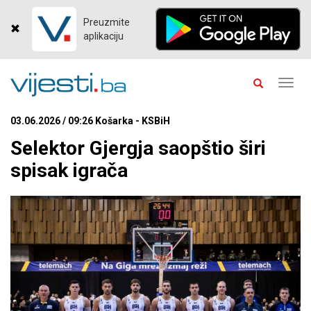
Preuzmite
aplikaciju
Toggl
navig
03.06.2026 / 09:26 Košarka - KSBiH
Selektor Gjergja saopštio širi
spisak igrača