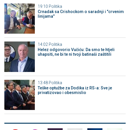
19:10
Politika
Crnadak sa Crishockom o saradnji i "crvenim
linijama"
14:02
Politika
Helez odgovorio Vučiću: Da smo te htjeli
uhapsiti, ne bi te ni tvoji batinaši zaštitili
13:48
Politika
Teške optužbe za Dodika iz RS-a: Sve je
privatizovao i obesmislio