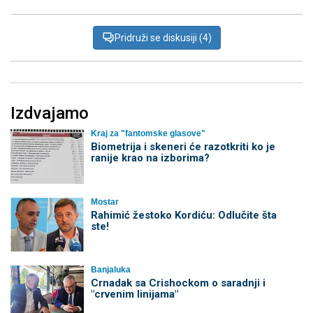
Pridruži se diskusiji (4)
Izdvajamo
Kraj za "fantomske glasove"
Biometrija i skeneri će razotkriti ko je
ranije krao na izborima?
Mostar
Rahimić žestoko Kordiću: Odlučite šta
ste!
Banjaluka
Crnadak sa Crishockom o saradnji i
"crvenim linijama"