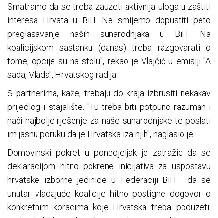
Smatramo da se treba zauzeti aktivnija uloga u zaštiti
interesa Hrvata u BiH. Ne smijemo dopustiti peto
preglasavanje naših sunarodnjaka u BiH. Na
koalicijskom sastanku (danas) treba razgovarati o
tome, opcije su na stolu", rekao je Vlajčić u emisiji "A
sada, Vlada", Hrvatskog radija.
S partnerima, kaže, trebaju do kraja izbrusiti nekakav
prijedlog i stajalište. "Tu treba biti potpuno razuman i
naći najbolje rješenje za naše sunarodnjake te poslati
im jasnu poruku da je Hrvatska iza njih", naglasio je.
Domovinski pokret u ponedjeljak je zatražio da se
deklaracijom hitno pokrene inicijativa za uspostavu
hrvatske izborne jedinice u Federaciji BiH i da se
unutar vladajuće koalicije hitno postigne dogovor o
konkretnim koracima koje Hrvatska treba poduzeti.