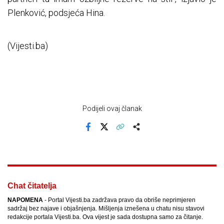
Plenković, podsjeća Hina.
(Vijesti.ba)
Podijeli ovaj članak
Facebook
X
Kopiraj link
Više
Chat čitatelja
NAPOMENA
- Portal Vijesti.ba zadržava pravo da obriše neprimjeren
sadržaj bez najave i objašnjenja. Mišljenja iznešena u chatu nisu stavovi
redakcije portala Vijesti.ba. Ova vijest je sada dostupna samo za čitanje.