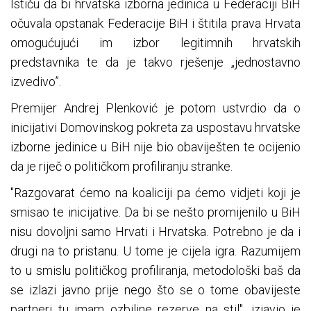
Ističu da bi hrvatska izborna jedinica u Federaciji BiH
očuvala opstanak Federacije BiH i štitila prava Hrvata
omogućujući im izbor legitimnih hrvatskih
predstavnika te da je takvo rješenje „jednostavno
izvedivo”.
Premijer Andrej Plenković je potom ustvrdio da o
inicijativi Domovinskog pokreta za uspostavu hrvatske
izborne jedinice u BiH nije bio obaviješten te ocijenio
da je riječ o političkom profiliranju stranke.
"Razgovarat ćemo na koaliciji pa ćemo vidjeti koji je
smisao te inicijative. Da bi se nešto promijenilo u BiH
nisu dovoljni samo Hrvati i Hrvatska. Potrebno je da i
drugi na to pristanu. U tome je cijela igra. Razumijem
to u smislu političkog profiliranja, metodološki baš da
se izlazi javno prije nego što se o tome obavijeste
partneri tu imam ozbiljne rezerve na stil", izjavio je