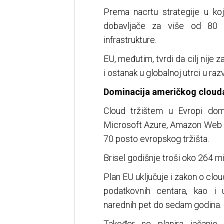
Prema nacrtu strategije u ko
dobavljače za više od 80 po
infrastrukture.
EU, međutim, tvrdi da cilj nije z
i ostanak u globalnoj utrci u raz
Dominacija američkog cloud
Cloud tržištem u Evropi dom
Microsoft Azure, Amazon Web S
70 posto evropskog tržišta.
Brisel godišnje troši oko 264 m
Plan EU uključuje i zakon o clou
podatkovnih centara, kao i u
narednih pet do sedam godina.
Također se planira jačanje 