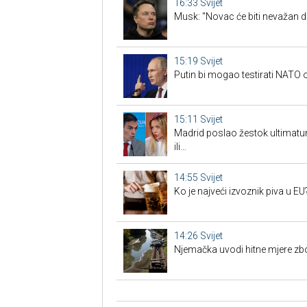
16:33
Svijet
Musk: "Novac će biti nevažan d
15:19
Svijet
Putin bi mogao testirati NAT
15:11
Svijet
Madrid poslao žestok ultimatum
ili…
14:55
Svijet
Ko je najveći izvoznik piva u EU
14:26
Svijet
Njemačka uvodi hitne mjere zb