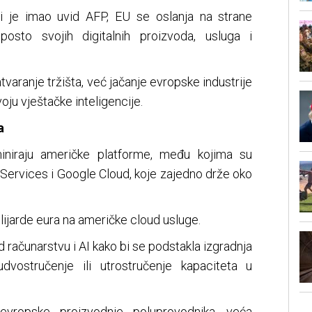
ji je imao uvid AFP, EU se oslanja na strane
sto svojih digitalnih proizvoda, usluga i
atvaranje tržišta, već jačanje evropske industrije
voju vještačke inteligencije.
a
iniraju američke platforme, među kojima su
ervices i Google Cloud, koje zajedno drže oko
ilijarde eura na američke cloud usluge.
d računarstvu i AI kako bi se podstakla izgradnja
dvostručenje ili utrostručenje kapaciteta u
evropske proizvodnje poluprovodnika, veća