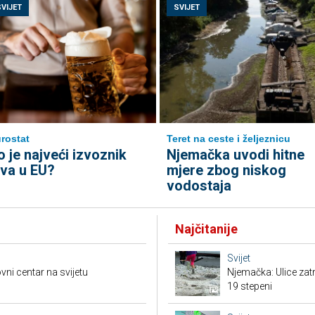
SVIJET
SVIJET
rostat
Teret na ceste i željeznicu
o je najveći izvoznik
Njemačka uvodi hitne
iva u EU?
mjere zbog niskog
vodostaja
Najčitanije
Svijet
vni centar na svijetu
Njemačka: Ulice zat
19 stepeni