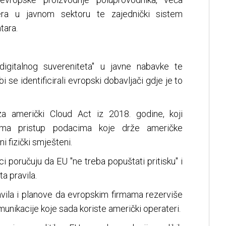
era u javnom sektoru te zajednički sistem
tara.
e "digitalnog suvereniteta" u javne nabavke te
 se identificirali evropski dobavljači gdje je to
za američki Cloud Act iz 2018. godine, koji
ima pristup podacima koje drže američke
i fizički smješteni.
ci poručuju da EU "ne treba popuštati pritisku" i
a pravila.
javila i planove da evropskim firmama rezerviše
munikacije koje sada koriste američki operateri.