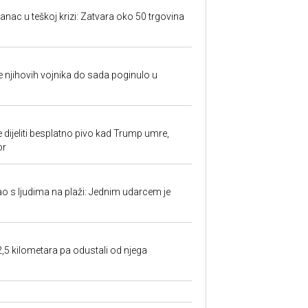
anac u teškoj krizi: Zatvara oko 50 trgovina
 je njihovih vojnika do sada poginulo u
e dijeliti besplatno pivo kad Trump umre,
or
ao s ljudima na plaži: Jednim udarcem je
2,5 kilometara pa odustali od njega