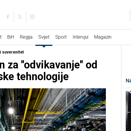
t
BiH
Regija
Svijet
Sport
Intervjui
Magazin
i suverenitet
n za "odvikavanje" od
ske tehnologije
Na