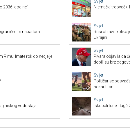
Svijet
o 2036. godine"
Njemački trgovački l
Svijet
O ograničenim napadom
Rusi objavili koliko
Ukrajini
Svijet
 Rimu: Imate rok do nedjelje
Pivara objavila da ć
dobili su brz odgov
Svijet
?
Političar se posvađ
nokautiran
Svijet
og niskog vodostaja
Iskopali tunel dug 2