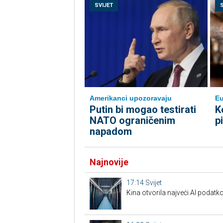
SVIJET
Amerikanci upozoravaju
Eu
Putin bi mogao testirati
K
NATO ograničenim
p
napadom
Najnovije
17:14
Svijet
Kina otvorila najveći AI podatko