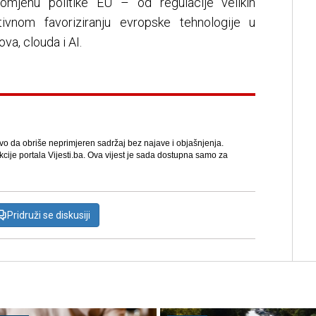
omjenu politike EU – od regulacije velikih
tivnom favoriziranju evropske tehnologije u
va, clouda i AI.
avo da obriše neprimjeren sadržaj bez najave i objašnjenja.
kcije portala Vijesti.ba. Ova vijest je sada dostupna samo za
Pridruži se diskusiji