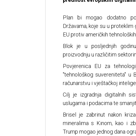
Plan bi mogao dodatno pog
Državama, koje su u proteklim 
EU protiv američkih tehnoloških
Blok je u posljednjih godi
proizvodnju u različitim sektori
Povjerenica EU za tehnologi
"tehnološkog suvereniteta" u Br
računarstvu i vještačkoj inteligen
Cilj je izgradnja digitalnih 
uslugama i podacima te smanjit
Brisel je zabrinut nakon kriz
mineralima s Kinom, kao i zb
Trump mogao jednog dana ogran