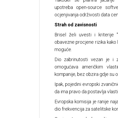
upotreba open-source softv
ocjenjivanja održivosti data cen
Strah od zavisnosti
Brisel želi uvesti i kriterij
obavezne procjene rizika kako bi
moguće.
Dio zabrinutosti vezan je i 
omogućava američkim vlast
kompanije, bez obzira gdje su on
Ipak, pojedini evropski zvanični
da ima pravo da postavlja vlastit
Evropska komisija je ranije na
dio frekvencija za satelitske ko