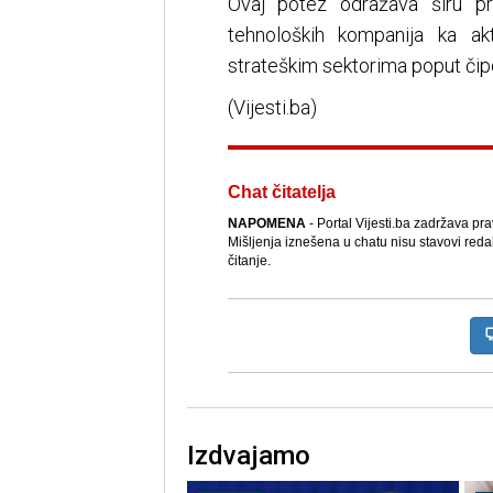
Ovaj potez odražava širu pr
tehnoloških kompanija ka ak
strateškim sektorima poput čipo
(Vijesti.ba)
Chat čitatelja
NAPOMENA
- Portal Vijesti.ba zadržava pr
Mišljenja iznešena u chatu nisu stavovi reda
čitanje.
Izdvajamo