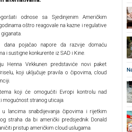
oršati odnose sa Sjedinjenim Američkim
godinama oštro reagovale na kazne i regulative
 giganata.
nu dana pojačao napore da razvije domaću
ma i sustigne konkurente iz SAD i Kine.
ju Henna Virkkunen predstaviće novi paket
Na
iselu, koji uključuje pravila o čipovima, cloud
ciji.
sistema koji će omogućiti Evropi kontrolu nad
i mogućnost stranog uticaja.
a u lancima snabdijevanja čipovima i rijetkim
og straha da bi američki predsjednik Donald
ičiti pristup američkim cloud uslugama.