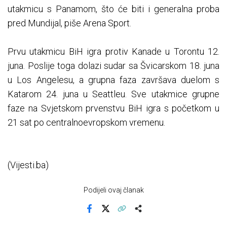
utakmicu s Panamom, što će biti i generalna proba
pred Mundijal, piše Arena Sport.
Prvu utakmicu BiH igra protiv Kanade u Torontu 12.
juna. Poslije toga dolazi sudar sa Švicarskom 18. juna
u Los Angelesu, a grupna faza završava duelom s
Katarom 24. juna u Seattleu. Sve utakmice grupne
faze na Svjetskom prvenstvu BiH igra s početkom u
21 sat po centralnoevropskom vremenu.
(Vijesti.ba)
Podijeli ovaj članak
Facebook
X
Kopiraj link
Više