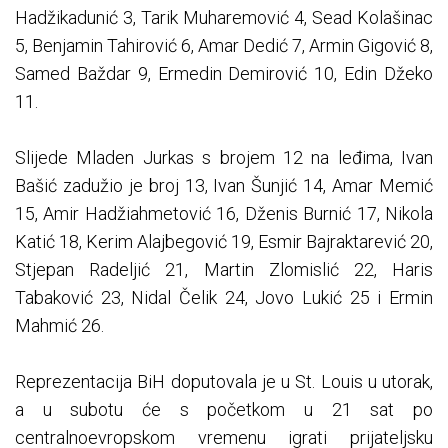
Hadžikadunić 3, Tarik Muharemović 4, Sead Kolašinac
5, Benjamin Tahirović 6, Amar Dedić 7, Armin Gigović 8,
Samed Baždar 9, Ermedin Demirović 10, Edin Džeko
11.
Slijede Mladen Jurkas s brojem 12 na leđima, Ivan
Bašić zadužio je broj 13, Ivan Šunjić 14, Amar Memić
15, Amir Hadžiahmetović 16, Dženis Burnić 17, Nikola
Katić 18, Kerim Alajbegović 19, Esmir Bajraktarević 20,
Stjepan Radeljić 21, Martin Zlomislić 22, Haris
Tabaković 23, Nidal Čelik 24, Jovo Lukić 25 i Ermin
Mahmić 26.
Reprezentacija BiH doputovala je u St. Louis u utorak,
a u subotu će s početkom u 21 sat po
centralnoevropskom vremenu igrati prijateljsku