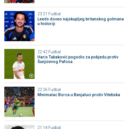
23:21
Fudbal
Leeds doveo najskupljeg britanskog golmana
u historiji
22:42
Fudbal
Haris Tabaković pogodio za pobjedu protiv
Šunjićevog Pafosa
22:26
Fudbal
Minimalac Borca u Banjaluci protiv Vitebska
21:14
Fudbal