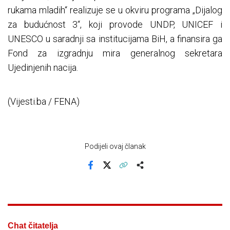
rukama mladih“ realizuje se u okviru programa „Dijalog
za budućnost 3“, koji provode UNDP, UNICEF i
UNESCO u saradnji sa institucijama BiH, a finansira ga
Fond za izgradnju mira generalnog sekretara
Ujedinjenih nacija.
(Vijesti.ba / FENA)
Podijeli ovaj članak
Facebook
X
Kopiraj link
Više
Chat čitatelja