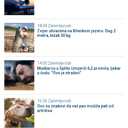
18:04
Zanimljivosti
Zvijer uhvaćena na Bilećkom jezeru: Dug 2
metra, težak 50 kg
14:00
Zanimljivosti
Muškarcu u Splitu izmjerili 6,2 promila, ljekar
u čudu: "Ovo je strašno"
16:26
Zanimljivosti
Ovo su znakovi da vaš pas možda pati od
artritisa