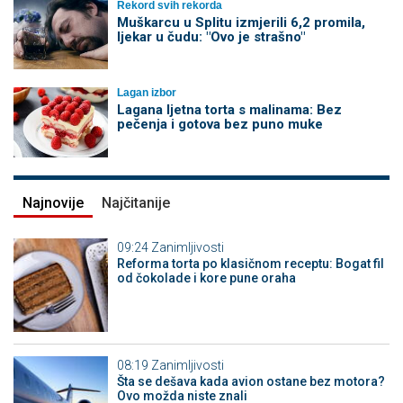
Rekord svih rekorda
Muškarcu u Splitu izmjerili 6,2 promila,
ljekar u čudu: "Ovo je strašno"
Lagan izbor
Lagana ljetna torta s malinama: Bez
pečenja i gotova bez puno muke
Najnovije
Najčitanije
09:24
Zanimljivosti
Reforma torta po klasičnom receptu: Bogat fil
od čokolade i kore pune oraha
08:19
Zanimljivosti
Šta se dešava kada avion ostane bez motora?
Ovo možda niste znali