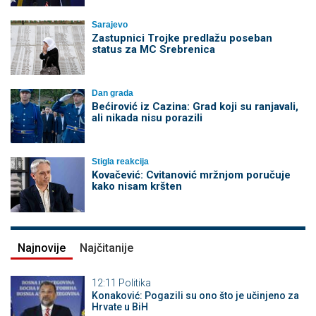
Sarajevo
Zastupnici Trojke predlažu poseban
status za MC Srebrenica
Dan grada
Bećirović iz Cazina: Grad koji su ranjavali,
ali nikada nisu porazili
Stigla reakcija
Kovačević: Cvitanović mržnjom poručuje
kako nisam kršten
Najnovije
Najčitanije
12:11
Politika
Konaković: Pogazili su ono što je učinjeno za
Hrvate u BiH