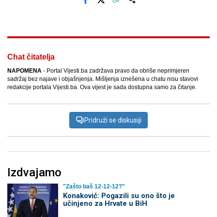
Facebook
X
Kopiraj link
Više
Chat čitatelja
NAPOMENA
- Portal Vijesti.ba zadržava pravo da obriše neprimjeren
sadržaj bez najave i objašnjenja. Mišljenja iznešena u chatu nisu stavovi
redakcije portala Vijesti.ba. Ova vijest je sada dostupna samo za čitanje.
Pridruži se diskusiji
Izdvajamo
"Zašto baš 12-12-12?"
Konaković: Pogazili su ono što je
učinjeno za Hrvate u BiH