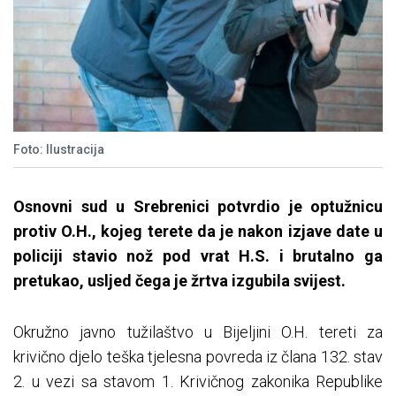
Foto: Ilustracija
Osnovni sud u Srebrenici potvrdio je optužnicu
protiv O.H., kojeg terete da je nakon izjave date u
policiji stavio nož pod vrat H.S. i brutalno ga
pretukao, usljed čega je žrtva izgubila svijest.
Okružno javno tužilaštvo u Bijeljini O.H. tereti za
krivično djelo teška tjelesna povreda iz člana 132. stav
2. u vezi sa stavom 1. Krivičnog zakonika Republike