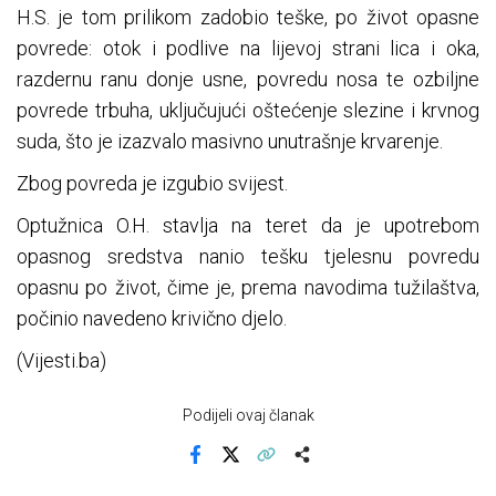
H.S. je tom prilikom zadobio teške, po život opasne
povrede: otok i podlive na lijevoj strani lica i oka,
razdernu ranu donje usne, povredu nosa te ozbiljne
povrede trbuha, uključujući oštećenje slezine i krvnog
suda, što je izazvalo masivno unutrašnje krvarenje.
Zbog povreda je izgubio svijest.
Optužnica O.H. stavlja na teret da je upotrebom
opasnog sredstva nanio tešku tjelesnu povredu
opasnu po život, čime je, prema navodima tužilaštva,
počinio navedeno krivično djelo.
(Vijesti.ba)
Podijeli ovaj članak
Facebook
X
Kopiraj link
Više