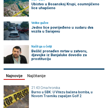
Ubistvo u Bosanskoj Krupi, osumnjičeno
lice uhapšeno
Velike gužve
Јedno lice povrijeđeno u sudaru dva
vozila u Sarajevu
Našli ga u ćeliji
Bešlić pronađen mrtav u zatvoru,
djevojke iz Banjaluke dovodio za
prostituciju
Najnovije
Najčitanije
21:43
Crna hronika
Burno u SBK: U Vitezu bačena bomba, u
Novom Travniku zapaljen Golf 2