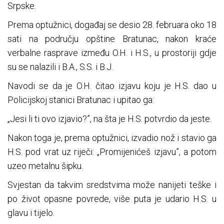
Srpske.
Prema optužnici, događaj se desio 28. februara oko 18
sati na području opštine Bratunac, nakon kraće
verbalne rasprave između O.H. i H.S., u prostoriji gdje
su se nalazili i B.A., S.S. i B.J.
Navodi se da je O.H. čitao izjavu koju je H.S. dao u
Policijskoj stanici Bratunac i upitao ga:
„Jesi li ti ovo izjavio?”, na šta je H.S. potvrdio da jeste.
Nakon toga je, prema optužnici, izvadio nož i stavio ga
H.S. pod vrat uz riječi: „Promijenićeš izjavu”, a potom
uzeo metalnu šipku.
Svjestan da takvim sredstvima može nanijeti teške i
po život opasne povrede, više puta je udario H.S. u
glavu i tijelo.