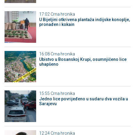
17:02
Crna hronika
​U Bijeljini otkrivena plantaža indijske konoplje,
pronađen i kokain
16:08
Crna hronika
Ubistvo u Bosanskoj Krupi, osumnjičeno lice
uhapšeno
15:55
Crna hronika
Јedno lice povrijeđeno u sudaru dva vozila u
Sarajevu
12:24
Crna hronika