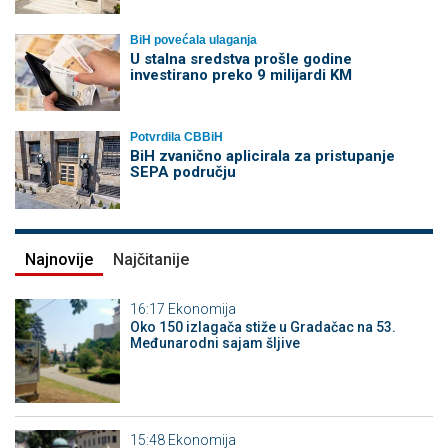
BiH povećala ulaganja
U stalna sredstva prošle godine
investirano preko 9 milijardi KM
Potvrdila CBBiH
BiH zvanično aplicirala za pristupanje
SEPA području
Najnovije
Najčitanije
16:17
Ekonomija
Oko 150 izlagača stiže u Gradačac na 53.
Međunarodni sajam šljive
15:48
Ekonomija