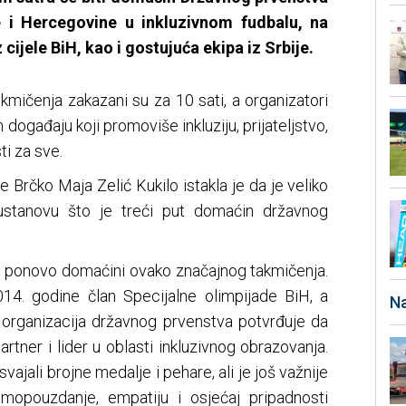
e i Hercegovine u inkluzivnom fudbalu, na
 cijele BiH, kao i gostujuća ekipa iz Srbije.
kmičenja zakazani su za 10 sati, a organizatori
 događaju koji promoviše inkluziju, prijateljstvo,
i za sve.
 Brčko Maja Zelić Kukilo istakla je da je veliko
ustanovu što je treći put domaćin državnog
o ponovo domaćini ovako značajnog takmičenja.
14. godine član Specijalne olimpijade BiH, a
Na
 organizacija državnog prvenstva potvrđuje da
tner i lider u oblasti inkluzivnog obrazovanja.
ajali brojne medalje i pehare, ali je još važnije
amopouzdanje, empatiju i osjećaj pripadnosti