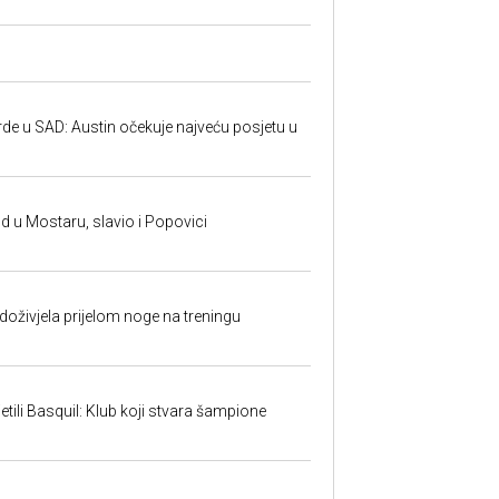
rde u SAD: Austin očekuje najveću posjetu u
and u Mostaru, slavio i Popovici
doživjela prijelom noge na treningu
tili Basquil: Klub koji stvara šampione