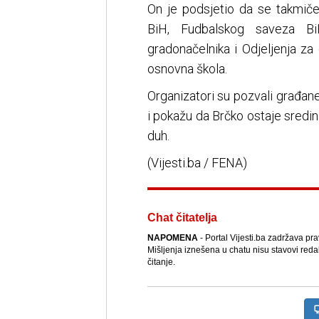
On je podsjetio da se takmiče
BiH, Fudbalskog saveza BiH
gradonačelnika i Odjeljenja za
osnovna škola.
Organizatori su pozvali građa
i pokažu da Brčko ostaje sredina
duh.
(Vijesti.ba / FENA)
Chat čitatelja
NAPOMENA
- Portal Vijesti.ba zadržava pr
Mišljenja iznešena u chatu nisu stavovi reda
čitanje.