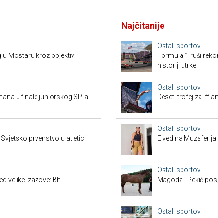
Najčitanije
Ostali sportovi
ng u Mostaru kroz objektiv:
Formula 1 ruši reko
historiji utrke
Ostali sportovi
mana u finale juniorskog SP-a
Deseti trofej za Iffl
Ostali sportovi
vjetsko prvenstvo u atletici
Elvedina Muzaferija 
Ostali sportovi
 velike izazove: Bh.
Magoda i Pekić posje
e
Ostali sportovi