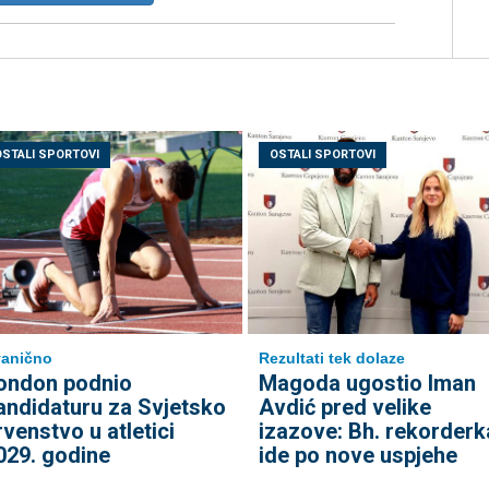
OSTALI SPORTOVI
OSTALI SPORTOVI
anično
Rezultati tek dolaze
ondon podnio
Magoda ugostio Iman
andidaturu za Svjetsko
Avdić pred velike
rvenstvo u atletici
izazove: Bh. rekorderk
029. godine
ide po nove uspjehe