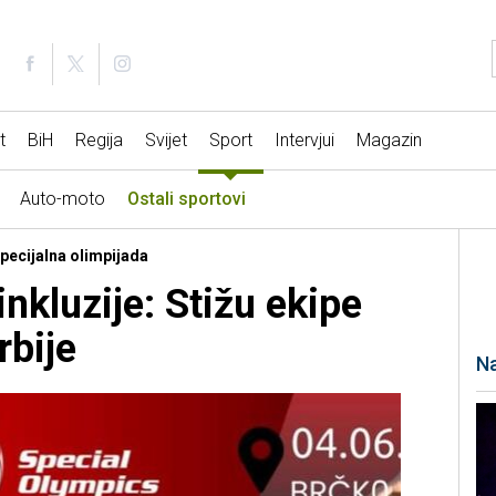
t
BiH
Regija
Svijet
Sport
Intervjui
Magazin
Auto-moto
Ostali sportovi
Specijalna olimpijada
nkluzije: Stižu ekipe
rbije
Na