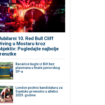
Jubilarni 10. Red Bull Cliff
Diving u Mostaru kroz
objektiv: Pogledajte najbolje
trenutke
Bacačice kugle iz BiH bez
plasmana u finale juniorskog
SP-a
London podnio kandidaturu za
Svjetsko prvenstvo u atletici
2029. godine