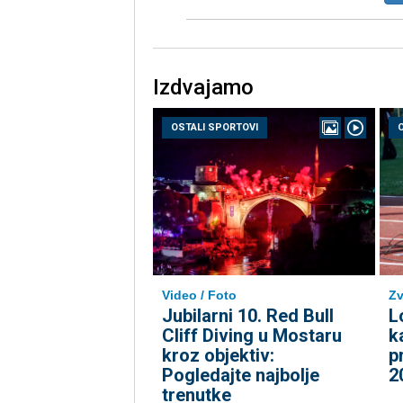
Izdvajamo
OSTALI SPORTOVI
Video / Foto
Zv
Jubilarni 10. Red Bull
L
Cliff Diving u Mostaru
k
kroz objektiv:
p
Pogledajte najbolje
2
trenutke