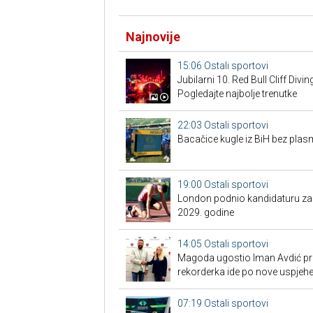
Najnovije
15:06
Ostali sportovi
Jubilarni 10. Red Bull Cliff Divi
Pogledajte najbolje trenutke
22:03
Ostali sportovi
Bacačice kugle iz BiH bez plas
19:00
Ostali sportovi
London podnio kandidaturu za S
2029. godine
14:05
Ostali sportovi
Magoda ugostio Iman Avdić pred
rekorderka ide po nove uspjeh
07:19
Ostali sportovi