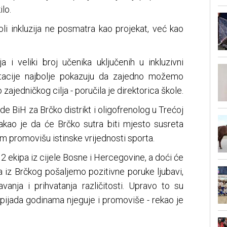
ilo.
li inkluzija ne posmatra kao projekat, već kao
 i veliki broj učenika uključenih u inkluzivni
tacije najbolje pokazuju da zajedno možemo
zajedničkog cilja - poručila je direktorica škole.
de BiH za Brčko distrikt i oligofrenolog u Trećoj
takao je da će Brčko sutra biti mjesto susreta
om promovišu istinske vrijednosti sporta.
2 ekipa iz cijele Bosne i Hercegovine, a doći će
a iz Brčkog pošaljemo pozitivne poruke ljubavi,
žavanja i prihvatanja različitosti. Upravo to su
mpijada godinama njeguje i promoviše - rekao je