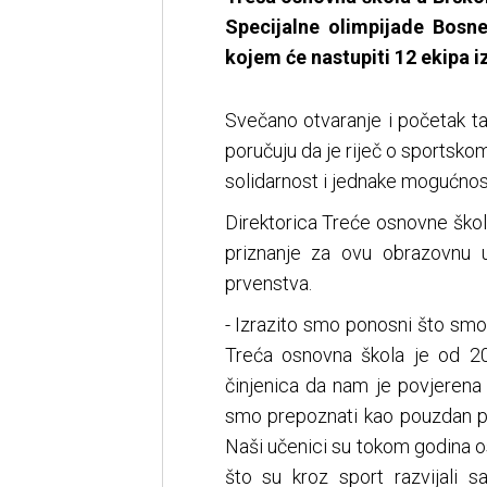
Specijalne olimpijade Bosn
kojem će nastupiti 12 ekipa iz
Svečano otvaranje i početak ta
poručuju da je riječ o sportskom
solidarnost i jednake mogućnost
Direktorica Treće osnovne škole
priznanje za ovu obrazovnu 
prvenstva.
- Izrazito smo ponosni što sm
Treća osnovna škola je od 20
činjenica da nam je povjerena
smo prepoznati kao pouzdan par
Naši učenici su tokom godina osv
što su kroz sport razvijali s