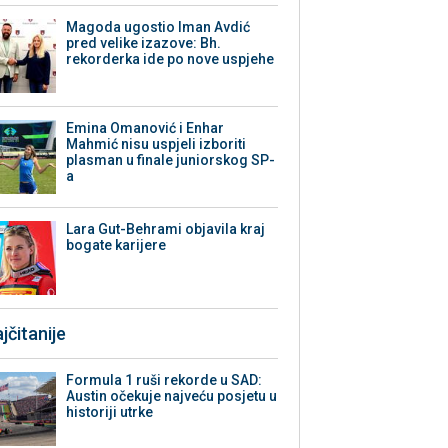
Magoda ugostio Iman Avdić
pred velike izazove: Bh.
rekorderka ide po nove uspjehe
Emina Omanović i Enhar
Mahmić nisu uspjeli izboriti
plasman u finale juniorskog SP-
a
Lara Gut-Behrami objavila kraj
bogate karijere
jčitanije
Formula 1 ruši rekorde u SAD:
Austin očekuje najveću posjetu u
historiji utrke