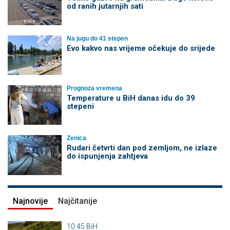
od ranih jutarnjih sati
Na jugu do 41 stepen
Evo kakvo nas vrijeme očekuje do srijede
Prognoza vremena
Temperature u BiH danas idu do 39
stepeni
Zenica
Rudari četvrti dan pod zemljom, ne izlaze
do ispunjenja zahtjeva
Najnovije
Najčitanije
10:45
BiH