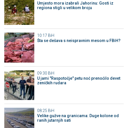
Umjesto mora izabrali Jahorinu: Gosti iz
regiona stigli u velikom broju
10:17
BiH
Šta se dešava s neispravnim mesom u FBiH?
09:30
BiH
U jami "Raspotočje" petu noć prenoćilo devet
zeničkih rudara
08:25
BiH
Velike gužve na granicama: Duge kolone od
ranih jutarnjih sati