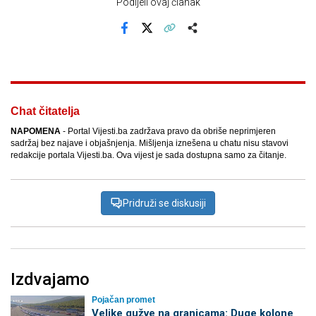
Podijeli ovaj članak
Facebook
X
Kopiraj link
Više
Chat čitatelja
NAPOMENA
- Portal Vijesti.ba zadržava pravo da obriše neprimjeren
sadržaj bez najave i objašnjenja. Mišljenja iznešena u chatu nisu stavovi
redakcije portala Vijesti.ba. Ova vijest je sada dostupna samo za čitanje.
Pridruži se diskusiji
Izdvajamo
Pojačan promet
Velike gužve na granicama: Duge kolone