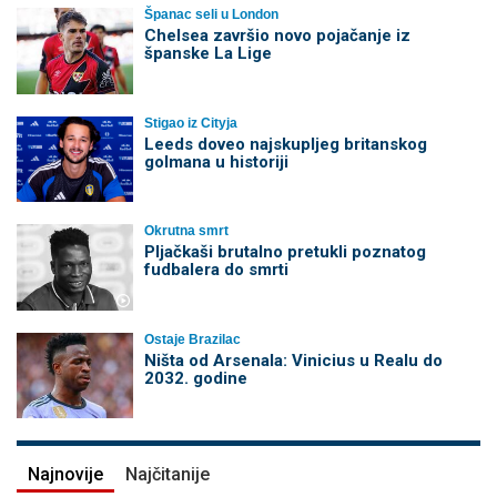
Španac seli u London
Chelsea završio novo pojačanje iz
španske La Lige
Stigao iz Cityja
Leeds doveo najskupljeg britanskog
golmana u historiji
Okrutna smrt
Pljačkaši brutalno pretukli poznatog
fudbalera do smrti
Ostaje Brazilac
Ništa od Arsenala: Vinicius u Realu do
2032. godine
Najnovije
Najčitanije