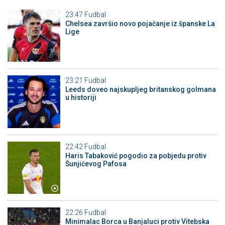
23:47
Fudbal
Chelsea završio novo pojačanje iz španske La
Lige
23:21
Fudbal
Leeds doveo najskupljeg britanskog golmana
u historiji
22:42
Fudbal
Haris Tabaković pogodio za pobjedu protiv
Šunjićevog Pafosa
22:26
Fudbal
Minimalac Borca u Banjaluci protiv Vitebska