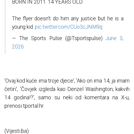
BORN IN 2011. 14 YEARS OLD.
The flyer doesn’t do him any justice but he is a
young kid.
pic.twitter.com/CUo3cJNM9q
— The Sports Pulse (@Tsportspulse)
June 3,
2026
'Ovaj kod kuće ima troje djece', 'Ako on ima 14, ja imam
četiri', 'Čovjek izgleda kao Denzel Washington, kakvih
14 godina!?', samo su neki od komentara na X-u,
prenosi tportal.hr.
(Vijesti.ba)