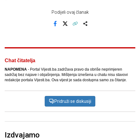
Podijeli ovaj članak
Facebook
X
Kopiraj link
Više
Chat čitatelja
NAPOMENA
- Portal Vijesti.ba zadržava pravo da obriše neprimjeren
sadržaj bez najave i objašnjenja. Mišljenja iznešena u chatu nisu stavovi
redakcije portala Vijesti.ba. Ova vijest je sada dostupna samo za čitanje.
Pridruži se diskusiji
Izdvajamo