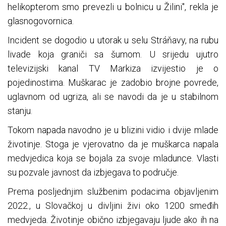
helikopterom smo prevezli u bolnicu u Žilini", rekla je
glasnogovornica.
Incident se dogodio u utorak u selu Stráňavy, na rubu
livade koja graniči sa šumom. U srijedu ujutro
televizijski kanal TV Markiza izvijestio je o
pojedinostima. Muškarac je zadobio brojne povrede,
uglavnom od ugriza, ali se navodi da je u stabilnom
stanju.
Tokom napada navodno je u blizini vidio i dvije mlade
životinje. Stoga je vjerovatno da je muškarca napala
medvjedica koja se bojala za svoje mladunce. Vlasti
su pozvale javnost da izbjegava to područje.
Prema posljednjim službenim podacima objavljenim
2022., u Slovačkoj u divljini živi oko 1200 smeđih
medvjeda. Životinje obično izbjegavaju ljude ako ih na