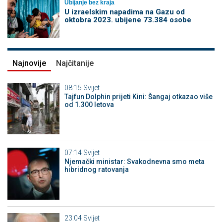
Ubijanje bez kraja
U izraelskim napadima na Gazu od
oktobra 2023. ubijene 73.384 osobe
Najnovije
Najčitanije
08:15
Svijet
Tajfun Dolphin prijeti Kini: Šangaj otkazao više
od 1.300 letova
07:14
Svijet
Njemački ministar: Svakodnevna smo meta
hibridnog ratovanja
23:04
Svijet