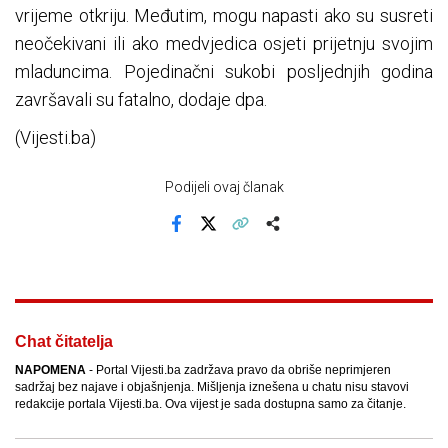
vrijeme otkriju. Međutim, mogu napasti ako su susreti
neočekivani ili ako medvjedica osjeti prijetnju svojim
mladuncima. Pojedinačni sukobi posljednjih godina
završavali su fatalno, dodaje dpa.
(Vijesti.ba)
Podijeli ovaj članak
Facebook
X
Kopiraj link
Više
Chat čitatelja
NAPOMENA
- Portal Vijesti.ba zadržava pravo da obriše neprimjeren
sadržaj bez najave i objašnjenja. Mišljenja iznešena u chatu nisu stavovi
redakcije portala Vijesti.ba. Ova vijest je sada dostupna samo za čitanje.