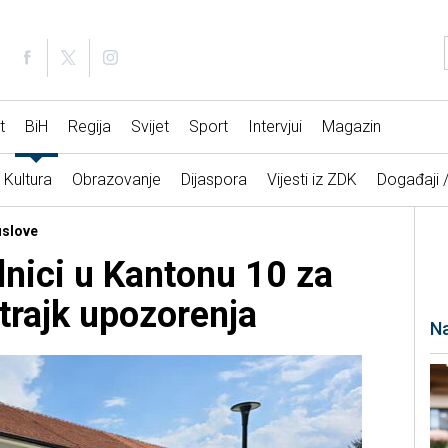
t
BiH
Regija
Svijet
Sport
Intervjui
Magazin
Kultura
Obrazovanje
Dijaspora
Vijesti iz ZDK
Događaji 
uslove
dnici u Kantonu 10 za
štrajk upozorenja
Na