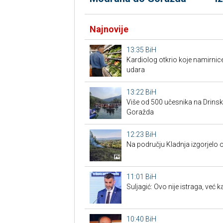
Najnovije
13:35
BiH
Kardiolog otkrio koje namirnic
udara
13:22
BiH
Više od 500 učesnika na Drins
Goražda
12:23
BiH
Na području Kladnja izgorjelo
11:01
BiH
Suljagić: Ovo nije istraga, već
10:40
BiH