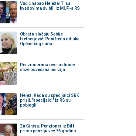
Vučić napao Heleza: Ti sa
kvadovima su bili iz MUP-a RS
Obrat u slučaju Sebije
Izetbegović: Poništena odluka
Općinskog suda
Penzionerima ove sedmice
stiže povećana penzija
Helez: Kada su specijalci SBK
prišli, "specijalci" iz RS su
pobjegli
Za Ginisa: Penzioner iz BiH
prima penziju već 76 godina