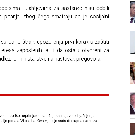
opisima i zahtjevima za sastanke nisu dobili
 pitanja, zbog čega smatraju da je socijalni
i su da je štrajk upozorenja prvi korak u zaštiti
teresa zaposlenih, ali i da ostaju otvoreni za
nadležno ministarstvo na nastavak pregovora.
avo da obriše neprimjeren sadržaj bez najave i objašnjenja.
kcije portala Vijesti.ba. Ova vijest je sada dostupna samo za