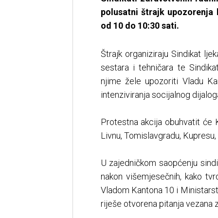
polusatni štrajk upozorenja
od 10 do 10:30 sati.
Štrajk organiziraju Sindikat lj
sestara i tehničara te Sindik
njime žele upozoriti Vladu K
intenziviranja socijalnog dijalo
Protestna akcija obuhvatit će
Livnu, Tomislavgradu, Kupresu,
U zajedničkom saopćenju sindi
nakon višemjesečnih, kako tvr
Vladom Kantona 10 i Ministarstv
riješe otvorena pitanja vezana 