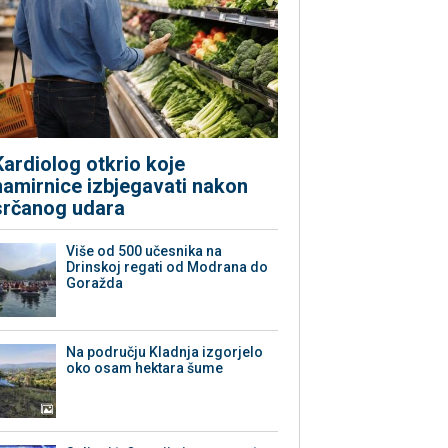
Kardiolog otkrio koje
namirnice izbjegavati nakon
srčanog udara
Više od 500 učesnika na
Drinskoj regati od Modrana do
Goražda
Na području Kladnja izgorjelo
oko osam hektara šume