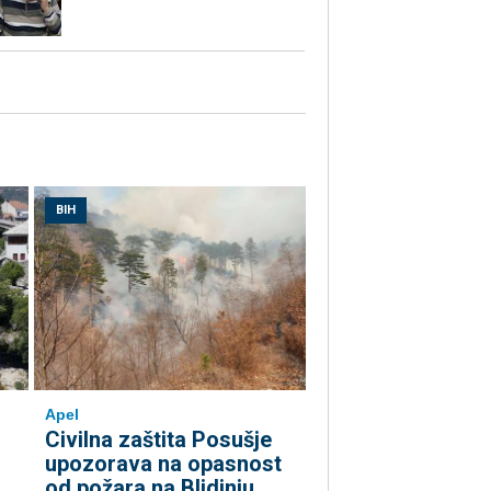
BIH
Apel
Civilna zaštita Posušje
upozorava na opasnost
od požara na Blidinju