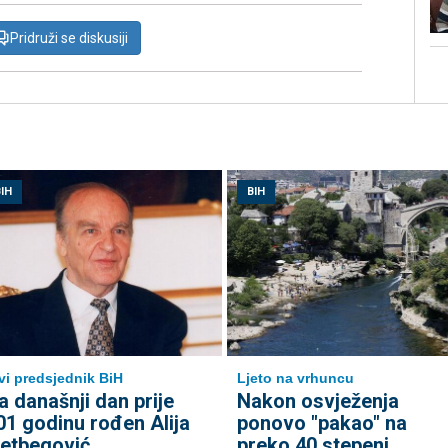
Pridruži se diskusiji
IH
BIH
Ljeto na vrhuncu
vi predsjednik BiH
Nakon osvježenja
a današnji dan prije
ponovo "pakao" na
01 godinu rođen Alija
preko 40 stepeni
zetbegović