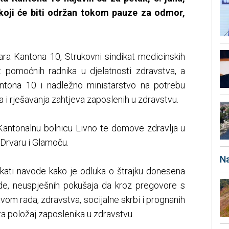
 koji će biti održan tokom pauze za odmor,
ekara Kantona 10, Strukovni sindikat medicinskih
at pomoćnih radnika u djelatnosti zdravstva, a
antona 10 i nadležno ministarstvo na potrebu
ga i rješavanja zahtjeva zaposlenih u zdravstvu.
 Kantonalnu bolnicu Livno te domove zdravlja u
 Drvaru i Glamoču.
Na
kati navode kako je odluka o štrajku donesena
de, neuspješnih pokušaja da kroz pregovore s
om rada, zdravstva, socijalne skrbi i prognanih
za položaj zaposlenika u zdravstvu.