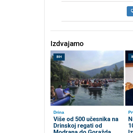
Izdvajamo
BIH
B
Drina
Pr
Više od 500 učesnika na
N
Drinskoj regati od
1
Modrana do Goražda
I