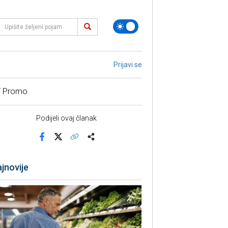
Prijavi se
/ Promo
Podijeli ovaj članak
Facebook
X
Kopiraj link
Više
jnovije