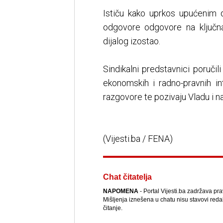
Ističu kako uprkos upućenim d
odgovore odgovore na ključna
dijalog izostao.
Sindikalni predstavnici poručil
ekonomskih i radno-pravnih in
razgovore te pozivaju Vladu i 
(Vijesti.ba / FENA)
Chat čitatelja
NAPOMENA
- Portal Vijesti.ba zadržava pr
Mišljenja iznešena u chatu nisu stavovi reda
čitanje.