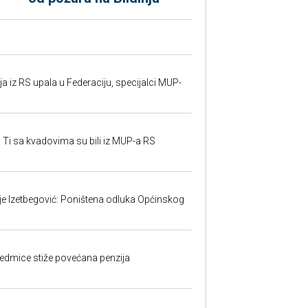
 iz RS upala u Federaciju, specijalci MUP-
 Ti sa kvadovima su bili iz MUP-a RS
ije Izetbegović: Poništena odluka Općinskog
edmice stiže povećana penzija