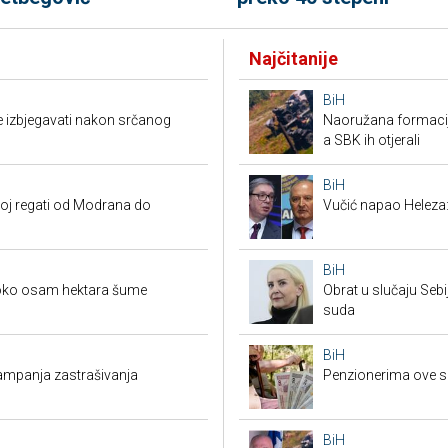
Najčitanije
BiH
e izbjegavati nakon srčanog
Naoružana formacija
a SBK ih otjerali
BiH
koj regati od Modrana do
Vučić napao Heleza:
BiH
 oko osam hektara šume
Obrat u slučaju Seb
suda
BiH
 kampanja zastrašivanja
Penzionerima ove s
BiH