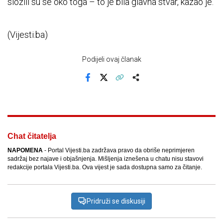
složili su se oko toga – to je bila glavna stvar, kazao je.
(Vijesti.ba)
Podijeli ovaj članak
Facebook
X
Kopiraj link
Više
Chat čitatelja
NAPOMENA
- Portal Vijesti.ba zadržava pravo da obriše neprimjeren
sadržaj bez najave i objašnjenja. Mišljenja iznešena u chatu nisu stavovi
redakcije portala Vijesti.ba. Ova vijest je sada dostupna samo za čitanje.
Pridruži se diskusiji