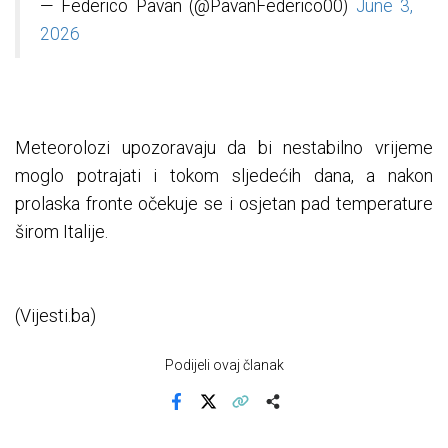
— Federico Pavan (@PavanFederico00)
June 3,
2026
Meteorolozi upozoravaju da bi nestabilno vrijeme
moglo potrajati i tokom sljedećih dana, a nakon
prolaska fronte očekuje se i osjetan pad temperature
širom Italije.
(Vijesti.ba)
Podijeli ovaj članak
Facebook
X
Kopiraj link
Više