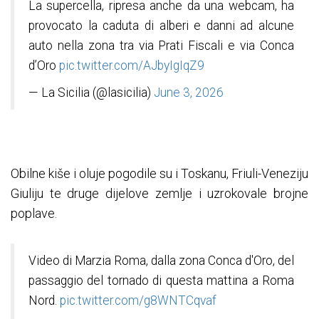
La supercella, ripresa anche da una webcam, ha
provocato la caduta di alberi e danni ad alcune
auto nella zona tra via Prati Fiscali e via Conca
d’Oro
pic.twitter.com/AJbyIgIqZ9
— La Sicilia (@lasicilia)
June 3, 2026
Obilne kiše i oluje pogodile su i Toskanu, Friuli-Veneziju
Giuliju te druge dijelove zemlje i uzrokovale brojne
poplave.
Video di Marzia Roma, dalla zona Conca d'Oro, del
passaggio del tornado di questa mattina a Roma
Nord.
pic.twitter.com/g8WNTCqvaf