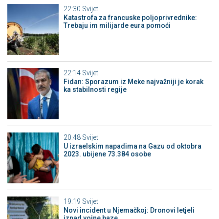
22:30
Svijet
Katastrofa za francuske poljoprivrednike:
Trebaju im milijarde eura pomoći
22:14
Svijet
Fidan: Sporazum iz Meke najvažniji je korak
ka stabilnosti regije
20:48
Svijet
U izraelskim napadima na Gazu od oktobra
2023. ubijene 73.384 osobe
19:19
Svijet
Novi incident u Njemačkoj: Dronovi letjeli
iznad vojne baze