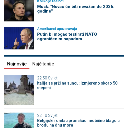
Koliko je realno?
Musk: "Novac će biti nevažan do 2036.
godine"
Amerikanci upozoravaju
Putin bi mogao testirati NATO
ograničenim napadom
Najnovije
Najčitanije
22:50
Svijet
Italija se prži na suncu: Izmjereno skoro 50
stepeni
22:10
Svijet
Belgijski ronilac pronašao neobično blago u
brodu na dnu mora