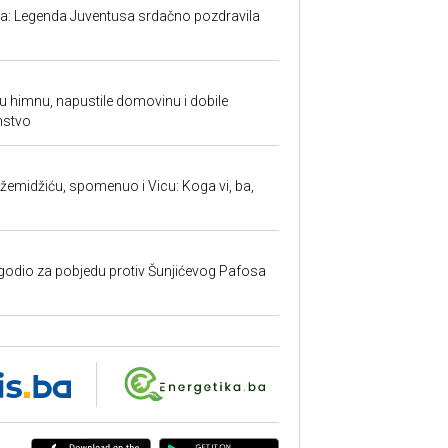
ma: Legenda Juventusa srdačno pozdravila
ku himnu, napustile domovinu i dobile
nstvo
žemidžiću, spomenuo i Vicu: Koga vi, ba,
godio za pobjedu protiv Šunjićevog Pafosa