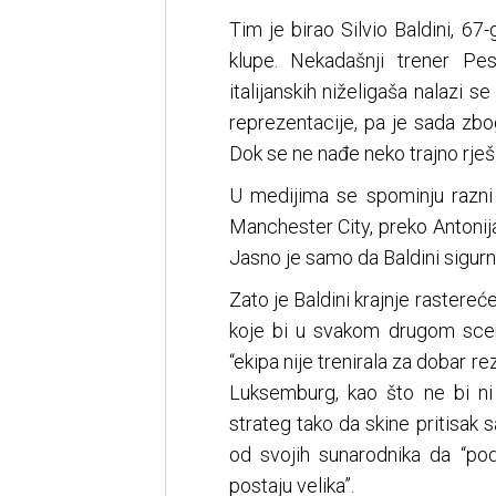
Tim je birao Silvio Baldini, 67-
klupe. Nekadašnji trener Pes
italijanskih niželigaša nalazi
reprezentacije, pa je sada zbo
Dok se ne nađe neko trajno rješ
U medijima se spominju razni 
Manchester City, preko Antonija 
Jasno je samo da Baldini sigurno
Zato je Baldini krajnje rastere
koje bi u svakom drugom scenar
“ekipa nije trenirala za dobar re
Luksemburg, kao što ne bi ni d
strateg tako da skine pritisak 
od svojih sunarodnika da “po
postaju velika”.