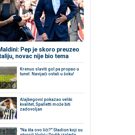
Maldini: Pep je skoro preuzeo
Italiju, novac nije bio tema
Krenuo slaviti gol pa propao u
tunel: Navijači ostali u šoku!
Alajbegović pokazao veliki
kvalitet, Spalletti može biti
zadovoljan
"Na šta ovo liči?" Stadion koji su
otvorili Vučić i Dodik izgleda