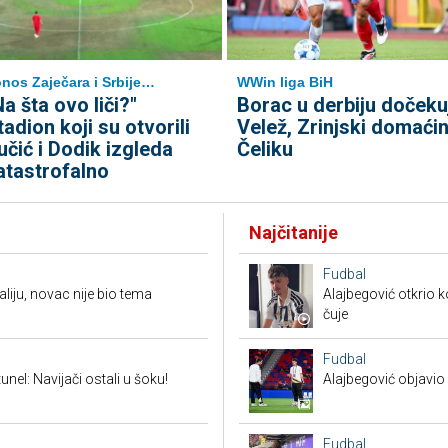
nos Zaječara i Srbije…
WWin liga BiH
Na šta ovo liči?"
Borac u derbiju dočeku
tadion koji su otvorili
Velež, Zrinjski domaći
učić i Dodik izgleda
Čeliku
atastrofalno
Najčitanije
Fudbal
aliju, novac nije bio tema
Alajbegović otkrio k
čuje
Fudbal
unel: Navijači ostali u šoku!
Alajbegović objavio 
Fudbal