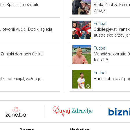
et, Spalletti može biti
Velika čast za Keri
Zmaja
Fudbal
u otvorili Vučić i Dodik izgleda
Odbile pjevati irans
australsko državlja
Fudbal
 Zrinjski domaćin Čeliku
Mandić se obratio D
folirate?
Fudbal
ki potencijal, važno je ...
Haris Tabaković po