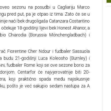
proveo sezonu na posudbi u Cagliariju Marco
ngu pred put, pa je otpao iz tima. Zato će se u
 linije naći bek drugoligaša Catanzara Costantino
e očekuje 18-godišnji lijevi bek Honest Ahanor, a
abio Chiarodia (Borussia Mönchengladbach) i
grač Fiorentine Cher Ndour i fudbaler Sassuola
 da budu 21-godišnji Luca Koleosho (Burnley) i
bini, fudbaler Rome koji se ove sezone borio za
rijom. Centarfor će najvjerovatnije biti 20-
era, koji praktično spada među najiskusnije
tku, pošto je već sakupio sedam nastupa za A