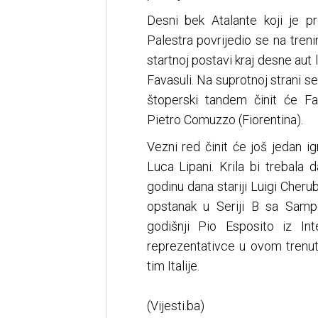
Desni bek Atalante koji je 
Palestra povrijedio se na treni
startnoj postavi kraj desne aut
Favasuli. Na suprotnoj strani s
štoperski tandem činit će F
Pietro Comuzzo (Fiorentina).
Vezni red činit će još jedan i
Luca Lipani. Krila bi trebala
godinu dana stariji Luigi Cheru
opstanak u Seriji B sa Sampdo
godišnji Pio Esposito iz Int
reprezentativce u ovom trenu
tim Italije.
(Vijesti.ba)