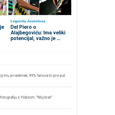
Legenda Juventusa
je
Del Piero o
n
Alajbegoviću: Ima veliki
potencijal, važno je ...
oji mu je nadimak, 99% fanova to prvi put
fotografiju s Yildizom: "Moj brat"