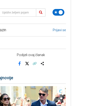
azin
Prijavi se
Podijeli ovaj članak
Facebook
X
Kopiraj link
Više
jnovije