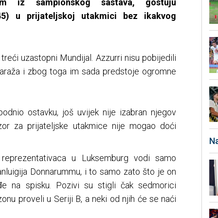
om iz šampionskog sastava, gostuju
45) u prijateljskoj utakmici bez ikakvog
treći uzastopni Mundijal. Azzurri nisu pobijedili
baraža i zbog toga im sada predstoje ogromne
odnio ostavku, još uvijek nije izabran njegov
ozor za prijateljske utakmice nije mogao doći
Na
h A reprezentativaca u Luksemburg vodi samo
nluigija Donnarummu, i to samo zato što je on
e na spisku. Pozivi su stigli čak sedmorici
onu proveli u Seriji B, a neki od njih će se naći