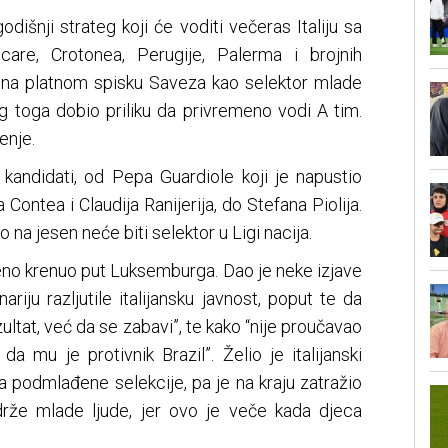
godišnji strateg koji će voditi večeras Italiju sa
care, Crotonea, Perugije, Palerma i brojnih
 se na platnom spisku Saveza kao selektor mlade
g toga dobio priliku da privremeno vodi A tim.
enje.
kandidati, od Pepa Guardiole koji je napustio
Contea i Claudija Ranijerija, do Stefana Piolija.
 na jesen neće biti selektor u Ligi nacija.
ćeno krenuo put Luksemburga. Dao je neke izjave
iju razljutile italijansku javnost, poput te da
zultat, već da se zabavi”, te kako “nije proučavao
a mu je protivnik Brazil”. Želio je italijanski
sa podmlađene selekcije, pa je na kraju zatražio
drže mlade ljude, jer ovo je veče kada djeca