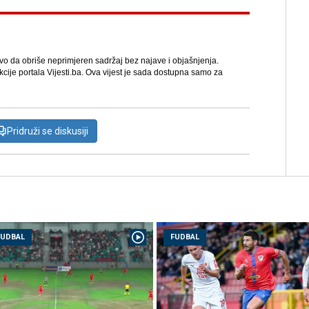
avo da obriše neprimjeren sadržaj bez najave i objašnjenja.
kcije portala Vijesti.ba. Ova vijest je sada dostupna samo za
Pridruži se diskusiji
FUDBAL
FUDBAL