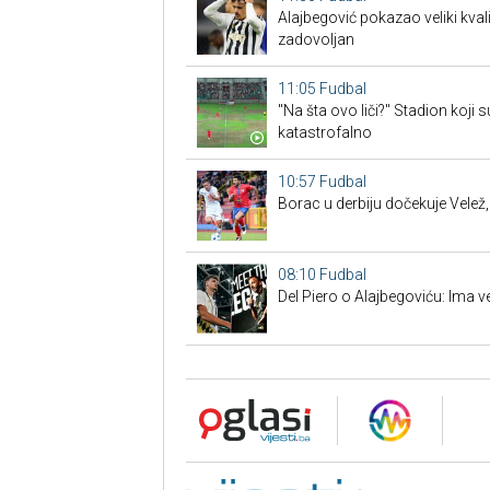
Alajbegović pokazao veliki kvalit
zadovoljan
11:05
Fudbal
"Na šta ovo liči?" Stadion koji s
katastrofalno
10:57
Fudbal
Borac u derbiju dočekuje Velež,
08:10
Fudbal
Del Piero o Alajbegoviću: Ima veli