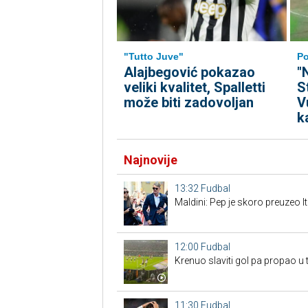
"Tutto Juve"
Po
Alajbegović pokazao
"
veliki kvalitet, Spalletti
S
može biti zadovoljan
V
k
Najnovije
13:32
Fudbal
Maldini: Pep je skoro preuzeo It
12:00
Fudbal
Krenuo slaviti gol pa propao u t
11:30
Fudbal