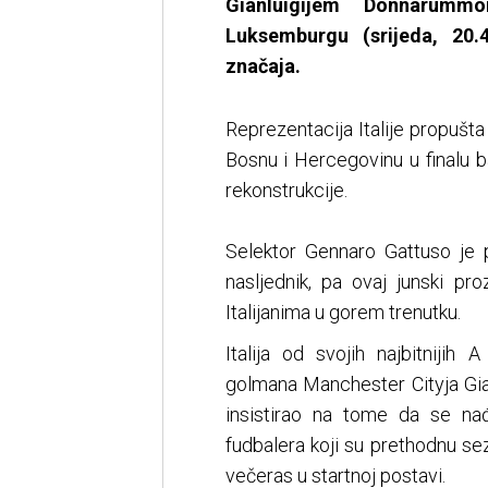
Gianluigijem Donnarumm
Luksemburgu (srijeda, 20.
značaja.
Reprezentacija Italije propušta 
Bosnu i Hercegovinu u finalu 
rekonstrukcije.
Selektor Gennaro Gattuso je p
nasljednik, pa ovaj junski pr
Italijanima u gorem trenutku.
Italija od svojih najbitniji
golmana Manchester Cityja Gia
insistirao na tome da se nađ
fudbalera koji su prethodnu sez
večeras u startnoj postavi.