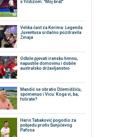
s Yildizom: "Moj brat"
Velika čast za Kerima: Legenda
Juventusa srdačno pozdravila
Zmaja
Odbile pjevati iransku himnu,
napustile domovinu i dobile
australsko državljanstvo
Mandić se obratio Džemidžiću,
spomenuo i Vicu: Koga vi, ba,
folirate?
Haris Tabaković pogodio za
pobjedu protiv Šunjićevog
Pafosa