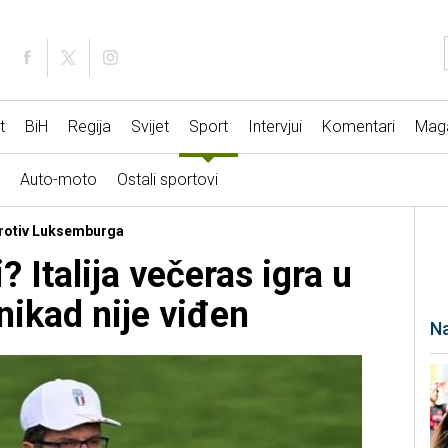
t
BiH
Regija
Svijet
Sport
Intervjui
Komentari
Mag
Auto-moto
Ostali sportovi
 protiv Luksemburga
? Italija večeras igra u
nikad nije viđen
Na