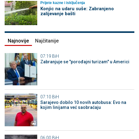
Prijete kazne i isključenja
Konjic na udaru suše: Zabranjeno
zalijevanje bašti
Najnovije
Najčitanije
07:19
BiH
Zabranjuje se "porođajni turizam" u Americi
07:10
BiH
Sarajevo dobilo 10 novih autobusa: Evo na
kojim linijama već saobraćaju
06:00
BiH