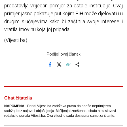
predstavlja vrijedan primjer za ostale institucije. Ovaj
primjer jasno pokazuje put kojim BiH može djelovati i u
drugim slučajevima kako bi zaštitila svoje interese i
vratila imovinu koja joj pripada.
(Vijesti.ba)
Podijeli ovaj članak
Facebook
X
Kopiraj link
Više
Chat čitatelja
NAPOMENA
- Portal Vijesti.ba zadržava pravo da obriše neprimjeren
sadržaj bez najave i objašnjenja. Mišljenja iznešena u chatu nisu stavovi
redakcije portala Vijesti.ba. Ova vijest je sada dostupna samo za čitanje.