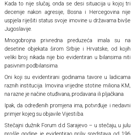
Kada to nije slučaj, onda se desi situacija u kojoj tri
decenije nakon agresije, Bosna i Hercegovina nije
uspjela riješiti status svoje imovine u državama bivše
Jugoslavije.
Mnogobrojna privredna preduzeća imala su na
desetine objekata širom Srbije i Hrvatske, od kojih
veliki broj nikada nije bio evidentiran u bilansima niti
pasivnim podbilansima.
Oni koji su evidentirani godinama tavore u ladicama
raznih institucija. Imovina vrijedne stotine miliona KM,
na razne je načine otuđivana, prodavana ili pljačkana.
Ipak, da određenih promjena ima, potvrđuje i nedavni
primjer kojeg su objavile Vijesti.ba.
Stečajni dužnik Forum d.d Sarajevo – u stečaju, u julu
prošle godine je evidentirao priliv sredstava od 196