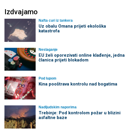
Izdvajamo
Nafta curi iz tankera
Uz obalu Omana prijeti ekološka
katastrofa
Neslaganje
EU želi oporezivati online klađenje, jedna
članica prijeti blokadom
Pod lupom
Kina pooštrava kontrolu nad bogatima
Nadljudskim naporima
Trebinje: Pod kontrolom požar u blizini
asfaltne baze