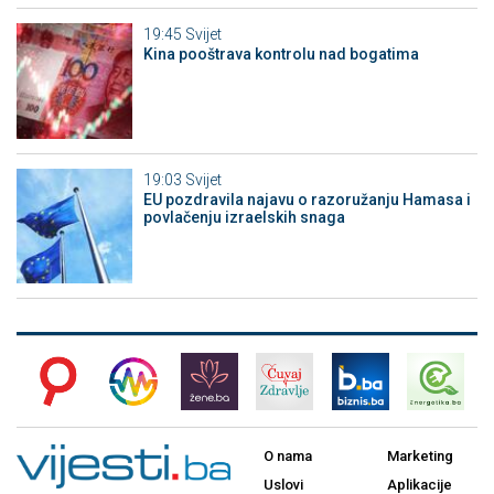
19:45
Svijet
Kina pooštrava kontrolu nad bogatima
19:03
Svijet
EU pozdravila najavu o razoružanju Hamasa i
povlačenju izraelskih snaga
O nama
Marketing
Uslovi
Aplikacije