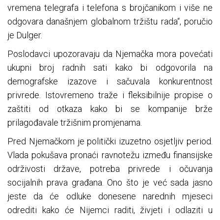
vremena telegrafa i telefona s brojčanikom i više ne
odgovara današnjem globalnom tržištu rada“, poručio
je Dulger.
Poslodavci upozoravaju da Njemačka mora povećati
ukupni broj radnih sati kako bi odgovorila na
demografske izazove i sačuvala konkurentnost
privrede. Istovremeno traže i fleksibilnije propise o
zaštiti od otkaza kako bi se kompanije brže
prilagođavale tržišnim promjenama.
Pred Njemačkom je politički izuzetno osjetljiv period.
Vlada pokušava pronaći ravnotežu između finansijske
održivosti države, potreba privrede i očuvanja
socijalnih prava građana. Ono što je već sada jasno
jeste da će odluke donesene narednih mjeseci
odrediti kako će Nijemci raditi, živjeti i odlaziti u