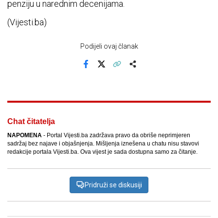
penziju u narednim decenijama.
(Vijesti.ba)
Podijeli ovaj članak
Facebook
X
Kopiraj link
Više
Chat čitatelja
NAPOMENA
- Portal Vijesti.ba zadržava pravo da obriše neprimjeren
sadržaj bez najave i objašnjenja. Mišljenja iznešena u chatu nisu stavovi
redakcije portala Vijesti.ba. Ova vijest je sada dostupna samo za čitanje.
Pridruži se diskusiji