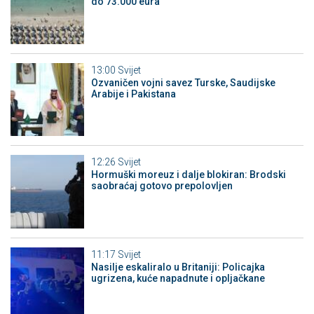
do 73.000 eura
13:00
Svijet
Ozvaničen vojni savez Turske, Saudijske
Arabije i Pakistana
12:26
Svijet
Hormuški moreuz i dalje blokiran: Brodski
saobraćaj gotovo prepolovljen
11:17
Svijet
Nasilje eskaliralo u Britaniji: Policajka
ugrizena, kuće napadnute i opljačkane