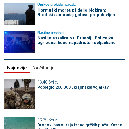
Uprkos prekidu napada
Hormuški moreuz i dalje blokiran:
Brodski saobraćaj gotovo prepolovljen
Nasilno izvedeni
Nasilje eskaliralo u Britaniji: Policajka
ugrizena, kuće napadnute i opljačkane
Najnovije
Najčitanije
13:40
Svijet
Pobjeglo 200.000 ukrajinskih vojnika?
13:39
Svijet
Dronovi patroliraju iznad grčkih plaža: Kazne