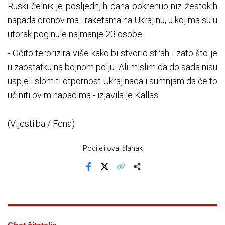
Ruski čelnik je posljednjih dana pokrenuo niz žestokih
napada dronovima i raketama na Ukrajinu, u kojima su u
utorak poginule najmanje 23 osobe.
- Očito terorizira više kako bi stvorio strah i zato što je
u zaostatku na bojnom polju. Ali mislim da do sada nisu
uspjeli slomiti otpornost Ukrajinaca i sumnjam da će to
učiniti ovim napadima - izjavila je Kallas.
(Vijesti.ba / Fena)
Podijeli ovaj članak
Facebook
X
Kopiraj link
Više