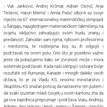
- Vuk Janković, Andrej Krčmar, Adnan Osmić, Anja
Tešević, Harun Memić i Amila Pašić izborili su svoje
mjesto na 67. internacionalnoj matematičkoj olimpijadi
u Šangaju, najuglednijem matematičkom takmičenju na
svijetu, isključivo zahvaljujući svom trudu, znanju i
predanosti. Zahvalan sam njima, njihovim profesorima
i mentorima, te roditeljima koji su ih odgojili i
podržavali na ovom putu. Ono što je posebno važno
jeste da pokazujemo kako se izvrsnost može i mora
sistemski podržavati. Kada naši olimpijci ostvare bolje
rezultate od Rumunije, Kanade i mnogih daleko većih
država, to je za Vladu KS, resorno ministarstvo i
Skupštinu KS snažan poticaj da nastavimo tim putem i
da svaki izuzetan mladi čovjek u ovom kantonu zna da
ga ova zajednica prepoznaje i podržava. Vuku, Andreju,
Adnanu, Anji, Harunu i Amili - sretno u Šangaju - poručio