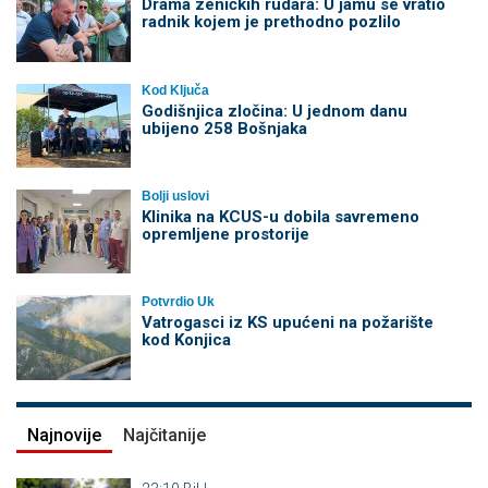
Drama zeničkih rudara: U jamu se vratio
radnik kojem je prethodno pozlilo
Kod Ključa
Godišnjica zločina: U jednom danu
ubijeno 258 Bošnjaka
Bolji uslovi
Klinika na KCUS-u dobila savremeno
opremljene prostorije
Potvrdio Uk
Vatrogasci iz KS upućeni na požarište
kod Konjica
Najnovije
Najčitanije