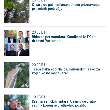
23:10
BiH
Otvara se put međunarodnom priznavanju
prirodnih područja
20:26
BiH
Bitka za pet mandata: Kandidati iz TK za
državni Parlament
20:00
BiH
Treća traka kod Nišića, milionski fijasko za
koji niko ne odgovara!
19:18
BiH
Drama zeničkih rudara: U jamu se vratio
radnik kojem je prethodno pozlilo