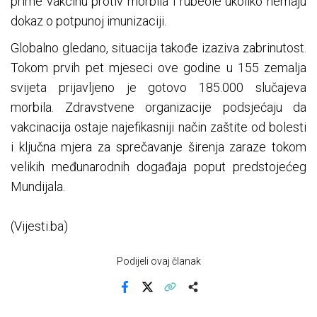
prime vakcinu protiv morbila i rubeole ukoliko nemaju
dokaz o potpunoj imunizaciji.
Globalno gledano, situacija takođe izaziva zabrinutost.
Tokom prvih pet mjeseci ove godine u 155 zemalja
svijeta prijavljeno je gotovo 185.000 slučajeva
morbila. Zdravstvene organizacije podsjećaju da
vakcinacija ostaje najefikasniji način zaštite od bolesti
i ključna mjera za sprečavanje širenja zaraze tokom
velikih međunarodnih događaja poput predstojećeg
Mundijala.
(Vijesti.ba)
Podijeli ovaj članak
Facebook
X
Kopiraj link
Više