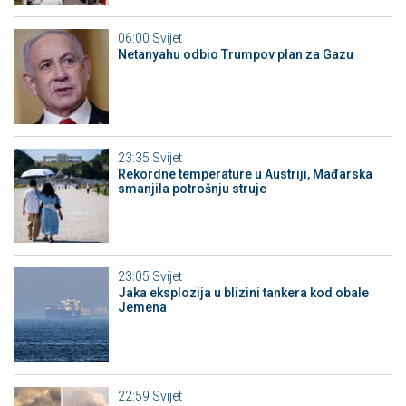
06:00
Svijet
Netanyahu odbio Trumpov plan za Gazu
23:35
Svijet
Rekordne temperature u Austriji, Mađarska
smanjila potrošnju struje
23:05
Svijet
Jaka eksplozija u blizini tankera kod obale
Jemena
22:59
Svijet