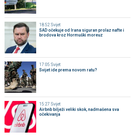
18:52
Svijet
SAD očekuje od Irana siguran prolaz nafte i
brodova kroz Hormuški moreuz
17:05
Svijet
Svijet ide prema novom ratu?
15:27
Svijet
Airbnb bilježi veliki skok, nadmašena sva
očekivanja