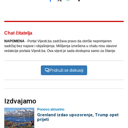
Facebook
X
Kopiraj link
Više
Chat čitatelja
NAPOMENA
- Portal Vijesti.ba zadržava pravo da obriše neprimjeren
sadržaj bez najave i objašnjenja. Mišljenja iznešena u chatu nisu stavovi
redakcije portala Vijesti.ba. Ova vijest je sada dostupna samo za čitanje.
Pridruži se diskusiji
Izdvajamo
Ponovo aktuelno
Grenland izdao upozorenje, Trump opet
prijeti