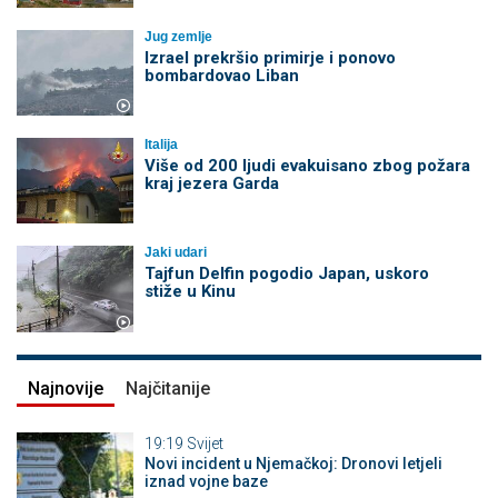
Jug zemlje
Izrael prekršio primirje i ponovo
bombardovao Liban
Italija
Više od 200 ljudi evakuisano zbog požara
kraj jezera Garda
Jaki udari
Tajfun Delfin pogodio Japan, uskoro
stiže u Kinu
Najnovije
Najčitanije
19:19
Svijet
Novi incident u Njemačkoj: Dronovi letjeli
iznad vojne baze