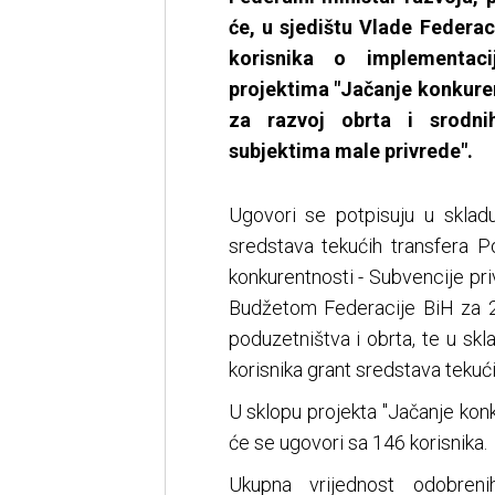
će, u sjedištu Vlade Federac
korisnika o implementacij
projektima "Jačanje konkuren
za razvoj obrta i srodnih
subjektima male privrede".
Ugovori se potpisuju u skla
sredstava tekućih transfera P
konkurentnosti - Subvencije pr
Budžetom Federacije BiH za 2
poduzetništva i obrta, te u sk
korisnika grant sredstava tekući
U sklopu projekta "Jačanje konk
će se ugovori sa 146 korisnika.
Ukupna vrijednost odobreni