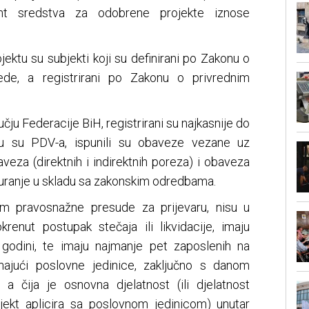
nt sredstva za odobrene projekte iznose
ektu su subjekti koji su definirani po Zakonu o
rede, a registrirani po Zakonu o privrednim
čju Federacije BiH, registrirani su najkasnije do
mu su PDV-a, ispunili su obaveze vezane uz
veza (direktnih i indirektnih poreza) i obaveza
uranje u skladu sa zakonskim odredbama.
m pravosnažne presude za prijevaru, nisu u
krenut postupak stečaja ili likvidacije, imaju
 godini, te imaju najmanje pet zaposlenih na
najući poslovne jedinice, zaključno s danom
 a čija je osnovna djelatnost (ili djelatnost
bjekt aplicira sa poslovnom jedinicom) unutar