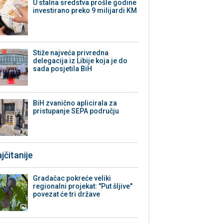
U stalna sredstva prošle godine
investirano preko 9 milijardi KM
Stiže najveća privredna
delegacija iz Libije koja je do
sada posjetila BiH
BiH zvanično aplicirala za
pristupanje SEPA području
jčitanije
Gradačac pokreće veliki
regionalni projekat: "Put šljive"
povezat će tri države