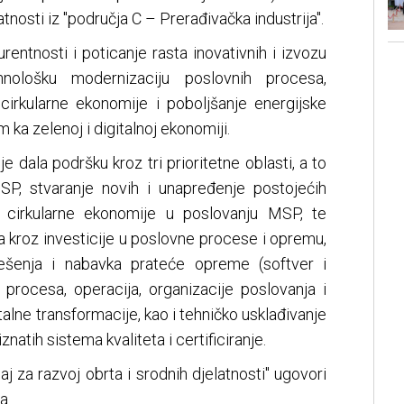
latnosti iz "područja C – Prerađivačka industrija".
urentnosti i poticanje rasta inovativnih i izvozu
nološku modernizaciju poslovnih procesa,
 cirkularne ekonomije i poboljšanje energijske
m ka zelenoj i digitalnoj ekonomiji.
e dala podršku kroz tri prioritetne oblasti, a to
P, stvaranje novih i unapređenje postojećih
 cirkularne ekonomije u poslovanju MSP, te
a kroz investicije u poslovne procese i opremu,
rješenja i nabavka prateće opreme (softver i
 procesa, operacija, organizacije poslovanja i
alne transformacije, kao i tehničko usklađivanje
atih sistema kvaliteta i certificiranje.
aj za razvoj obrta i srodnih djelatnosti" ugovori
a.