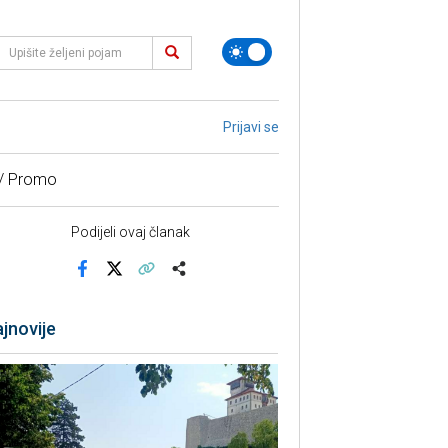
Prijavi se
 / Promo
Podijeli ovaj članak
Facebook
X
Kopiraj link
Više
jnovije