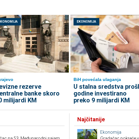
EKONOMIJA
EKONOMIJA
rajevo
BiH povećala ulaganja
evizne rezerve
U stalna sredstva proš
entralne banke skoro
godine investirano
0 milijardi KM
preko 9 milijardi KM
Najčitanije
Ekonomija
ačac na 53. Međunarodni sajam
Gradačac pokreće vel