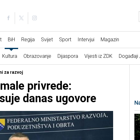
t
BiH
Regija
Svijet
Sport
Intervjui
Magazin
Kultura
Obrazovanje
Dijaspora
Vijesti iz ZDK
Događaji
ni za razvoj
 male privrede:
isuje danas ugovore
Na