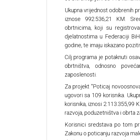
Ukupna vrijednost odobrenih pr
iznose 992.536,21 KM. Sre
obrtnicima, koji su registr
djelatnostima u Federaciji Bi
godine, te imaju iskazano pozit
Cilj programa je potaknuti osa
obrtništva, odnosno poveća
zaposlenosti.
Za projekt "Poticaj novoosnov
ugovori sa 109 korisnika. Uku
korisnika, iznosi 2.113.355,99
razvoja, poduzetništva i obrta
Korisnici sredstava po tom pr
Zakonu o poticanju razvoja mal