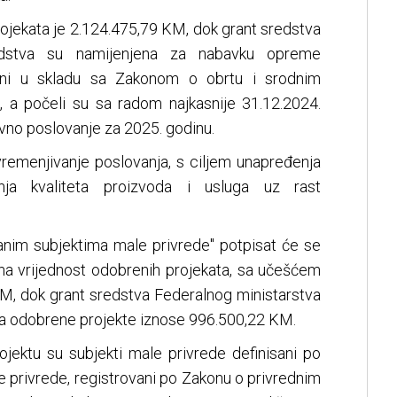
ojekata je 2.124.475,79 KM, dok grant sredstva
dstva su namijenjena za nabavku opreme
ovani u skladu sa Zakonom o obrtu i srodnim
H, a počeli su sa radom najkasnije 31.12.2024.
ivno poslovanje za 2025. godinu.
vremenjivanje poslovanja, s ciljem unapređenja
nja kvaliteta proizvoda i usluga uz rast
anim subjektima male privrede" potpisat će se
pna vrijednost odobrenih projekata, sa učešćem
 KM, dok grant sredstva Federalnog ministarstva
 za odobrene projekte iznose 996.500,22 KM.
ojektu su subjekti male privrede definisani po
e privrede, registrovani po Zakonu o privrednim