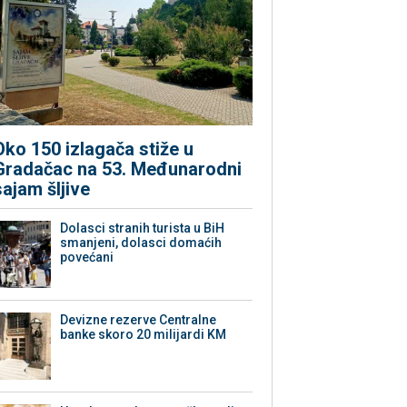
Oko 150 izlagača stiže u
Gradačac na 53. Međunarodni
sajam šljive
Dolasci stranih turista u BiH
smanjeni, dolasci domaćih
povećani
Devizne rezerve Centralne
banke skoro 20 milijardi KM