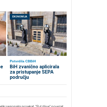
EKONOMIJA
Potvrdila CBBiH
le
BiH zvanično aplicirala
za pristupanje SEPA
području
iki regionalni projekat: "Put šljive" povezat