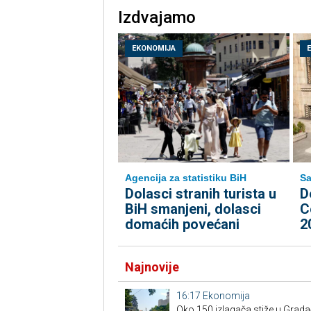
Izdvajamo
EKONOMIJA
Agencija za statistiku BiH
Sa
Dolasci stranih turista u
D
BiH smanjeni, dolasci
C
domaćih povećani
2
Najnovije
16:17
Ekonomija
Oko 150 izlagača stiže u Grad