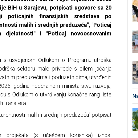
ije BiH u Sarajevu, potpisati ugovore sa 20
i poticajnih finansijskih sredstava po
tnosti malih i srednjih preduzeća", "Poticaj
 djelatnosti" i "Poticaj novoosnovanim
du s usvojenom Odlukom o Programu utroška
odrška sektoru male privrede s cilem jačanja
ivatnim preduzećima i poduzetnicima, utvrđenih
026. godinu Federalnom ministarstvu razvoja,
ladu s Odlukom o utvrđivanju konačne rang liste
Na
h transfera.
urentnosti malih i srednjih preduzeća" potpisat
h projekata (s učešćem korisnika) iznosi