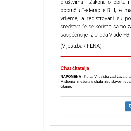
društvima i Zakonu o obrtu i 
području Federacije BiH, te i
vrijeme, a registrovani su po
sredstva će se koristiti samo 
saopćeno je iz Ureda Vlade FBi
(Vijesti.ba / FENA)
Chat čitatelja
NAPOMENA
- Portal Vijesti.ba zadržava pr
Mišljenja iznešena u chatu nisu stavovi reda
čitanje.