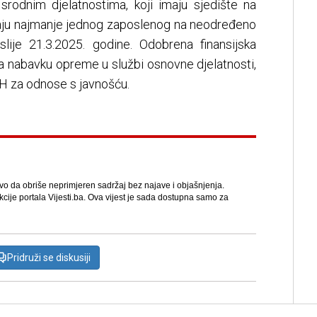
srodnim djelatnostima, koji imaju sjedište na
maju najmanje jednog zaposlenog na neodređeno
slije 21.3.2025. godine. Odobrena finansijska
za nabavku opreme u službi osnovne djelatnosti,
H za odnose s javnošću.
avo da obriše neprimjeren sadržaj bez najave i objašnjenja.
kcije portala Vijesti.ba. Ova vijest je sada dostupna samo za
Pridruži se diskusiji