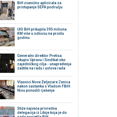
BiH zvanično aplicirala za
pristupanje SEPA području
UIO BiH prikupila 395 miliona
KM više u odnosu na prošlu
godinu
Generalni direktor Pretisa
okupio Upravu i Sindikat oko
zajedničkog cilja - unapređenja
zaštite na radu i uslova rada
Vlasnici Nove Željezare Zenica
nakon sastanka s Vladom FBiH:
Nisu ponudili rješenje
Stiže najveća privredna
delegacija iz Libije koja je do
sada posjetila BiH