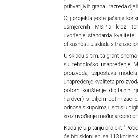
prihvatljivih grana i razreda dje
Cilj projekta jeste jačanje konk
usmjerenih MSP-a kroz teh
uvođenje standarda kvalitete,
efikasnosti u skladu s tranzicijo
U skladu s tim, ta grant shema j
su tehnološko unapređenje MS
proizvoda, uspostava modela
unapređenje kvaliteta proizvod
potom korištenje digitalnih 
hardver) s ciljem optimizacije
odnosa s kupcima u smislu digit
kroz uvođenje međunarodno prizn
Kada je u pitanju projekt "Potic
će biti sklopljeni sa 113 korisnik