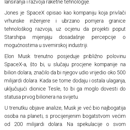
lansiranja i razvoja raketne tehnologije.
Jones je SpaceX opisao kao kompaniju koja privlači
vrhunske inženjere i ubrzano pomjera granice
tehnološkog razvoja, uz ocjenu da projekti poput
Starshipa mijenjaju dosadašnje percepcije o
mogućnostima u svemirskoj industriji.
Elon Musk trenutno posjeduje približno polovinu
SpaceX-a, što bi, u slučaju procjene kompanije na
bilion dolara, značilo da bi njegov udio vrijedio oko 500
milijardi dolara. Kada se tome dodaju i ostala ulaganja,
uključujući dionice Tesle, to bi ga moglo dovesti do
statusa prvog bilionera na svijetu.
U trenutku objave analize, Musk je već bio najbogatija
osoba na planeti, s procijenjenim bogatstvom većim
od 200 milijardi dolara. Na spekulacije o svom