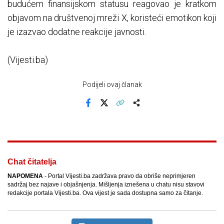
budućem finansijskom statusu reagovao je kratkom
objavom na društvenoj mreži X, koristeći emotikon koji
je izazvao dodatne reakcije javnosti.
(Vijesti.ba)
Podijeli ovaj članak
Facebook
X
Kopiraj link
Više
Chat čitatelja
NAPOMENA
- Portal Vijesti.ba zadržava pravo da obriše neprimjeren
sadržaj bez najave i objašnjenja. Mišljenja iznešena u chatu nisu stavovi
redakcije portala Vijesti.ba. Ova vijest je sada dostupna samo za čitanje.