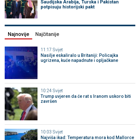
Saudijska Arabija, Turska i Pakistan
potpisuju historijski pakt
Najnovije
Najčitanije
11:17
Svijet
Nasilje eskaliralo u Britaniji: Policajka
ugrizena, kuće napadnute i opljačkane
10:24
Svijet
Trump uvjeren da će rat s Iranom uskoro biti
završen
10:03
Svijet
Najviša ikad: Temperatura mora kod Mallorce