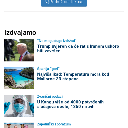
Pridruži se diskusiji
Izdvajamo
"Ne mogu dugo izdržati"
Trump uvjeren da će rat s Iranom uskoro
biti završen
Španija "gori"
Najviša ikad: Temperatura mora kod
Mallorce 33 stepena
Zvanični podaci
U Kongu više od 4000 potvrđenih
slučajeva ebole, 1850 mrtvih
Zajednički sporazum