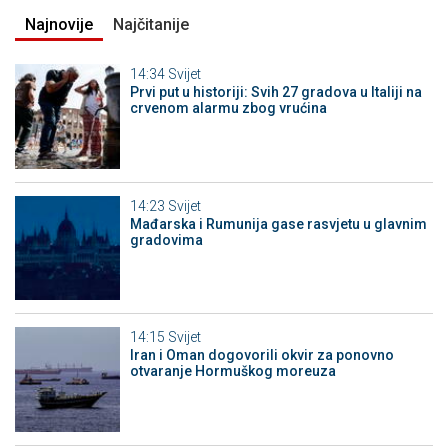
Najnovije
Najčitanije
14:34
Svijet
Prvi put u historiji: Svih 27 gradova u Italiji na
crvenom alarmu zbog vrućina
14:23
Svijet
Mađarska i Rumunija gase rasvjetu u glavnim
gradovima
14:15
Svijet
Iran i Oman dogovorili okvir za ponovno
otvaranje Hormuškog moreuza