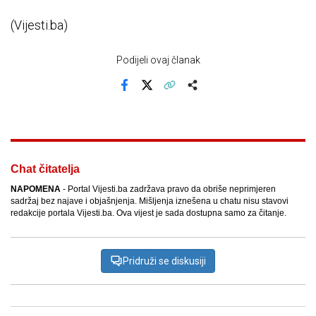
(Vijesti.ba)
Podijeli ovaj članak
Facebook
X
Kopiraj link
Više
Chat čitatelja
NAPOMENA
- Portal Vijesti.ba zadržava pravo da obriše neprimjeren
sadržaj bez najave i objašnjenja. Mišljenja iznešena u chatu nisu stavovi
redakcije portala Vijesti.ba. Ova vijest je sada dostupna samo za čitanje.
Pridruži se diskusiji