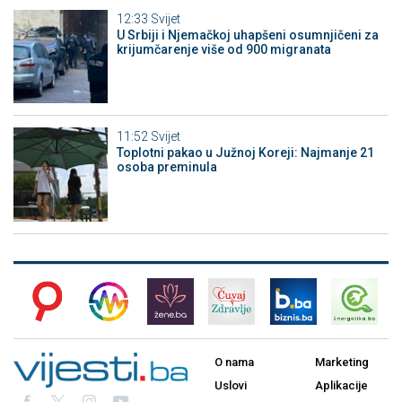
12:33
Svijet
U Srbiji i Njemačkoj uhapšeni osumnjičeni za
krijumčarenje više od 900 migranata
11:52
Svijet
Toplotni pakao u Južnoj Koreji: Najmanje 21
osoba preminula
O nama
Marketing
Uslovi
Aplikacije