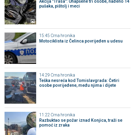
Akcija "Trasa": Uhapšene tri osobe, nađeno 14
pušaka, pištolj i meci
15:45
Crna hronika
Motociklista iz Čelinca povrijeđen u udesu
14:29
Crna hronika
Teška nesreća kod Tomislavgrada: Četiri
osobe povrijeđene, među njima i dijete
11:22
Crna hronika
Razbuktao se požar iznad Konjica, traži se
pomoć iz zraka