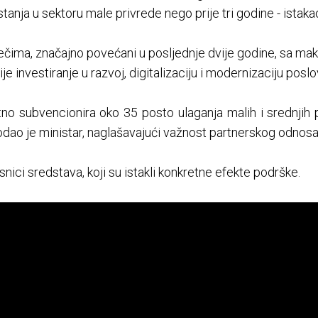
anja u sektoru male privrede nego prije tri godine - istakao
ječima, značajno povećani u posljednje dvije godine, sa m
 investiranje u razvoj, digitalizaciju i modernizaciju poslo
tno subvencionira oko 35 posto ulaganja malih i srednjih 
dao je ministar, naglašavajući važnost partnerskog odnosa
risnici sredstava, koji su istakli konkretne efekte podrške.