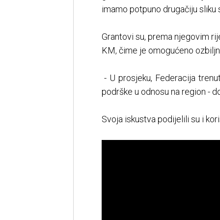
imamo potpuno drugačiju sliku st
Grantovi su, prema njegovim ri
KM, čime je omogućeno ozbiljnije
- U prosjeku, Federacija trenu
podrške u odnosu na region - do
Svoja iskustva podijelili su i ko