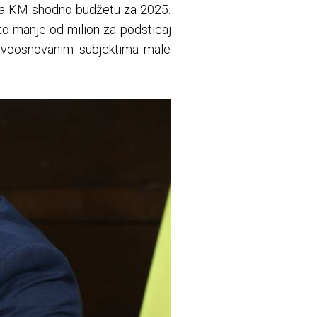
iona KM shodno budžetu za 2025.
to manje od milion za podsticaj
novoosnovanim subjektima male