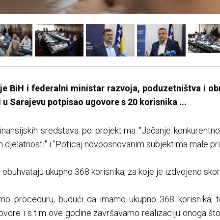
 BiH i federalni ministar razvoja, poduzetništva i ob
 u Sarajevu potpisao ugovore s 20 korisnika ...
 finansijskih sredstava po projektima "Jačanje konkurentno
ih djelatnosti" i "Poticaj novoosnovanim subjektima male pr
ti obuhvataju ukupno 368 korisnika, za koje je izdvojeno sko
timo proceduru, budući da imamo ukupno 368 korisnika, 
vore i s tim ove godine završavamo realizaciju onoga što 