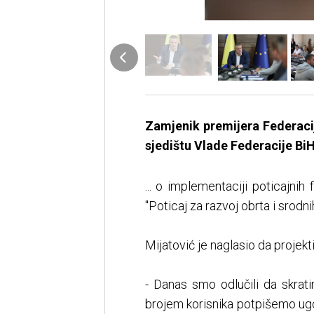
Zamjenik premijera Federacije
sjedištu Vlade Federacije BiH
... o implementaciji poticajnih
"Poticaj za razvoj obrta i srodn
Mijatović je naglasio da projek
- Danas smo odlučili da skra
brojem korisnika potpišemo ugo