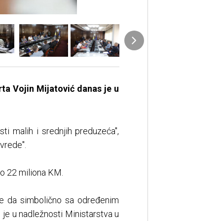
rta Vojin Mijatović danas je u
sti malih i srednjih preduzeća",
ivrede".
ro 22 miliona KM.
te da simbolično sa određenim
je u nadležnosti Ministarstva u