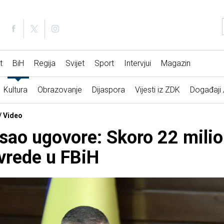
t
BiH
Regija
Svijet
Sport
Intervjui
Magazin
Kultura
Obrazovanje
Dijaspora
Vijesti iz ZDK
Događaji
/ Video
isao ugovore: Skoro 22 mili
ivrede u FBiH