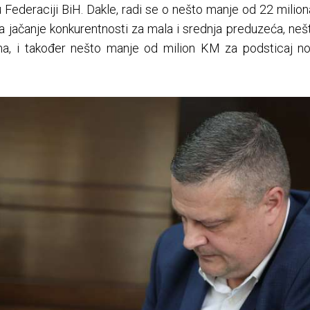
u Federaciji BiH. Dakle, radi se o nešto manje od 22 mil
a jačanje konkurentnosti za mala i srednja preduzeća, neš
ima, i također nešto manje od milion KM za podsticaj 