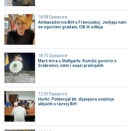
18:08
Dijaspora
Ambasadorica BiH u Francuskoj: Javljaju nam
se ogorčeni građani, CIK ih odbija
18:15
Dijaspora
Marš mira u Stuttgartu: Komšić govorio o
Srebrenici, istini i snazi preživjelih
12:05
Dijaspora
Hurtić: Potencijal bh. dijaspore snažnije
uključiti u razvoj BiH