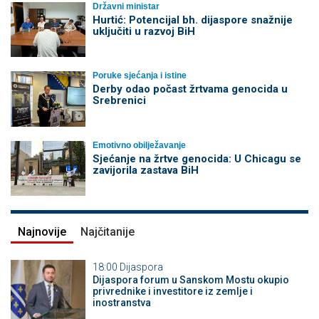
Državni ministar
Hurtić: Potencijal bh. dijaspore snažnije
uključiti u razvoj BiH
Poruke sjećanja i istine
Derby odao počast žrtvama genocida u
Srebrenici
Emotivno obilježavanje
Sjećanje na žrtve genocida: U Chicagu se
zavijorila zastava BiH
Najnovije
Najčitanije
18:00
Dijaspora
Dijaspora forum u Sanskom Mostu okupio
privrednike i investitore iz zemlje i
inostranstva