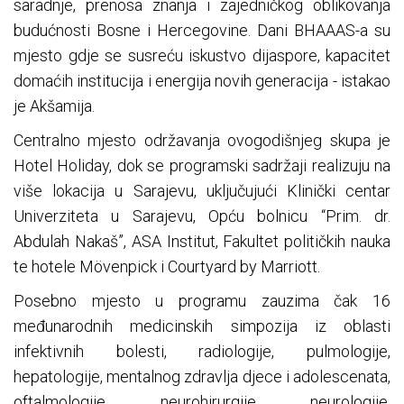
saradnje, prenosa znanja i zajedničkog oblikovanja
budućnosti Bosne i Hercegovine. Dani BHAAAS-a su
mjesto gdje se susreću iskustvo dijaspore, kapacitet
domaćih institucija i energija novih generacija - istakao
je Akšamija.
Centralno mjesto održavanja ovogodišnjeg skupa je
Hotel Holiday, dok se programski sadržaji realizuju na
više lokacija u Sarajevu, uključujući Klinički centar
Univerziteta u Sarajevu, Opću bolnicu “Prim. dr.
Abdulah Nakaš”, ASA Institut, Fakultet političkih nauka
te hotele Mövenpick i Courtyard by Marriott.
Posebno mjesto u programu zauzima čak 16
međunarodnih medicinskih simpozija iz oblasti
infektivnih bolesti, radiologije, pulmologije,
hepatologije, mentalnog zdravlja djece i adolescenata,
oftalmologije, neurohirurgije, neurologije,