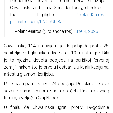
Phenomenal level of tennis between Maja
Chwalinska and Diana Shnaider today, check out
the highlights
#RolandGarros
pic.twitter.com/LNQRUhj3J4
— Roland-Garros (@rolandgarros)
June 4, 2026
Chwalinska, 114. na svijetu, je do pobjede protiv 25.
nositeljice stigla nakon dva sata i 10 minuta igre. Bila
je to njezina deveta pobjeda na pariškoj "crvenoj
zemlji", nakon što je prve tri ostvarila u kvalifikacijama,
a šest u glavnom ždrijebu.
Prije nastupa u Parizu, 24-godišnja Poljakinja je ove
sezone samo jednom stigla do četvrtfinala glavnog
turnira, u veljači u Cluj-Napoci.
U finalu će Chwalinska igrati protiv 19-godišnje