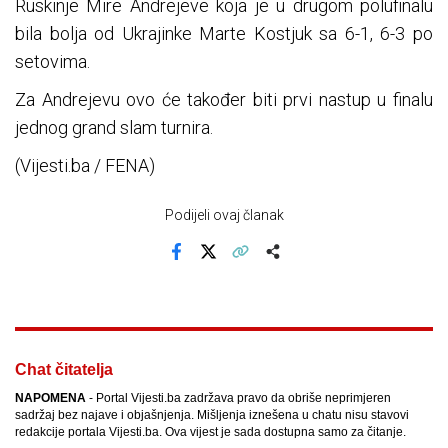
Ruskinje Mire Andrejeve koja je u drugom polufinalu
bila bolja od Ukrajinke Marte Kostjuk sa 6-1, 6-3 po
setovima.
Za Andrejevu ovo će također biti prvi nastup u finalu
jednog grand slam turnira.
(Vijesti.ba / FENA)
Podijeli ovaj članak
Facebook
X
Kopiraj link
Više
Chat čitatelja
NAPOMENA
- Portal Vijesti.ba zadržava pravo da obriše neprimjeren
sadržaj bez najave i objašnjenja. Mišljenja iznešena u chatu nisu stavovi
redakcije portala Vijesti.ba. Ova vijest je sada dostupna samo za čitanje.