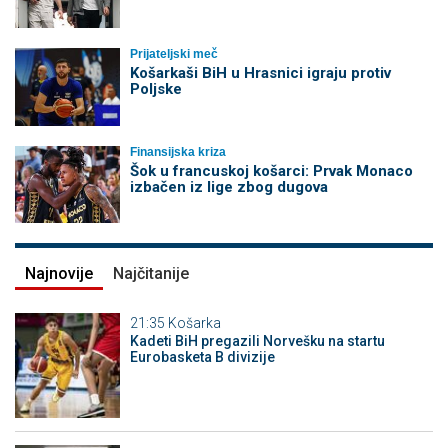
Prijateljski meč
Košarkaši BiH u Hrasnici igraju protiv
Poljske
Finansijska kriza
Šok u francuskoj košarci: Prvak Monaco
izbačen iz lige zbog dugova
Najnovije
Najčitanije
21:35
Košarka
Kadeti BiH pregazili Norvešku na startu
Eurobasketa B divizije