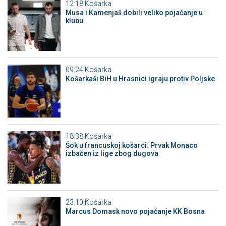
12:18
Košarka
Musa i Kamenjaš dobili veliko pojačanje u
klubu
09:24
Košarka
Košarkaši BiH u Hrasnici igraju protiv Poljske
18:38
Košarka
Šok u francuskoj košarci: Prvak Monaco
izbačen iz lige zbog dugova
23:10
Košarka
Marcus Domask novo pojačanje KK Bosna