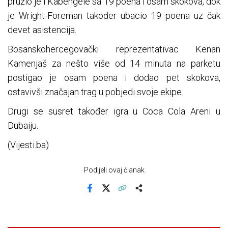
pružio je i Kabengele sa 19 poena i osam skokova, dok
je Wright-Foreman također ubacio 19 poena uz čak
devet asistencija.
Bosanskohercegovački reprezentativac Kenan
Kamenjaš za nešto više od 14 minuta na parketu
postigao je osam poena i dodao pet skokova,
ostavivši značajan trag u pobjedi svoje ekipe.
Drugi se susret također igra u Coca Cola Areni u
Dubaiju.
(Vijesti.ba)
Podijeli ovaj članak
Facebook
X
Kopiraj link
Više