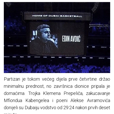
Partizan je tokom većeg dijela prve četvrtine držao
minimalnu prednost, no završnica dionice pripala je
domaćima. Trojka Klemena Prepeliča, zakucavanje
Mfiondua Kabengelea i poeni Alekse Avramovića
donijeli su Dubaiju vodstvo od 29:24 nakon prvih deset