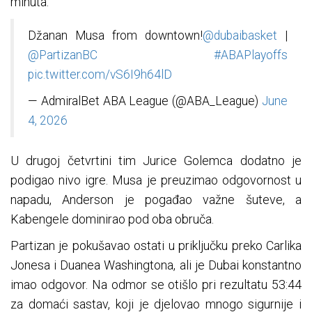
minuta.
Džanan Musa from downtown!
@dubaibasket
|
@PartizanBC
#ABAPlayoffs
pic.twitter.com/vS6I9h64lD
— AdmiralBet ABA League (@ABA_League)
June
4, 2026
U drugoj četvrtini tim Jurice Golemca dodatno je
podigao nivo igre. Musa je preuzimao odgovornost u
napadu, Anderson je pogađao važne šuteve, a
Kabengele dominirao pod oba obruča.
Partizan je pokušavao ostati u priključku preko Carlika
Jonesa i Duanea Washingtona, ali je Dubai konstantno
imao odgovor. Na odmor se otišlo pri rezultatu 53:44
za domaći sastav, koji je djelovao mnogo sigurnije i