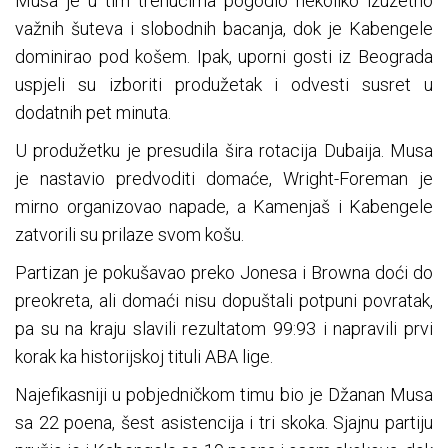
Musa je u tim trenucima pogodio nekoliko izuzetno
važnih šuteva i slobodnih bacanja, dok je Kabengele
dominirao pod košem. Ipak, uporni gosti iz Beograda
uspjeli su izboriti produžetak i odvesti susret u
dodatnih pet minuta.
U produžetku je presudila šira rotacija Dubaija. Musa
je nastavio predvoditi domaće, Wright-Foreman je
mirno organizovao napade, a Kamenjaš i Kabengele
zatvorili su prilaze svom košu.
Partizan je pokušavao preko Jonesa i Browna doći do
preokreta, ali domaći nisu dopuštali potpuni povratak,
pa su na kraju slavili rezultatom 99:93 i napravili prvi
korak ka historijskoj tituli ABA lige.
Najefikasniji u pobjedničkom timu bio je Džanan Musa
sa 22 poena, šest asistencija i tri skoka. Sjajnu partiju