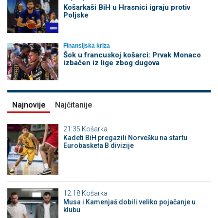
Košarkaši BiH u Hrasnici igraju protiv
Poljske
Finansijska kriza
Šok u francuskoj košarci: Prvak Monaco
izbačen iz lige zbog dugova
Najnovije
Najčitanije
21:35
Košarka
Kadeti BiH pregazili Norvešku na startu
Eurobasketa B divizije
12:18
Košarka
Musa i Kamenjaš dobili veliko pojačanje u
klubu