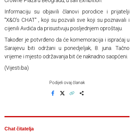
Crowne Plaza u Beogradu, u sali Exhibition.
Informaciju su objavili članovi porodice i prijatelji
"X&O’s CHAT" , koji su pozvali sve koji su poznavali i
cijenili Avdića da prisustvuju posljednjem oproštaju.
Također je potvrđeno da će komemoracija i ispraćaj u
Sarajevu biti održani u ponedjeljak, 8. juna. Tačno
vrijeme i mjesto održavanja bit će naknadno saopćeni.
(Vijesti.ba)
Podijeli ovaj članak
Facebook
X
Kopiraj link
Više
Chat čitatelja