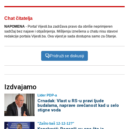
Chat čitatelja
NAPOMENA
- Portal Vijesti.ba zadržava pravo da obriše neprimjeren
sadržaj bez najave i objašnjenja. Mišljenja iznešena u chatu nisu stavovi
redakcije portala Vijesti.ba. Ova vijest je sada dostupna samo za čitanje.
Pridruži se diskusiji
Izdvajamo
Lider PDP-a
Crnadak: Vlast u RS-u pravi ljude
budalama, naprave svečanost kad u selo
stigne voda
"Zašto baš 12-12-12?"
Konaković: Pogazili su ono što je