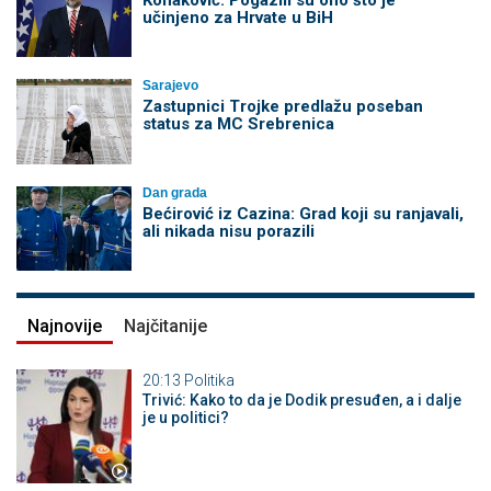
učinjeno za Hrvate u BiH
Sarajevo
Zastupnici Trojke predlažu poseban
status za MC Srebrenica
Dan grada
Bećirović iz Cazina: Grad koji su ranjavali,
ali nikada nisu porazili
Najnovije
Najčitanije
20:13
Politika
Trivić: Kako to da je Dodik presuđen, a i dalje
je u politici?