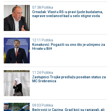
07:38
Politika
Crnadak: Vlast u RS-u pravi ljude budalama,
naprave svečanost kad u selo stigne voda
12:11
Politika
Konaković: Pogazili su ono što je učinjeno za
Hrvate u BiH
11:24
Politika
Zastupnici Trojke predlažu poseban status za
MC Srebrenica
09:03
Politika
Bećirović iz Cazina: Grad koji su ranjavali, ali