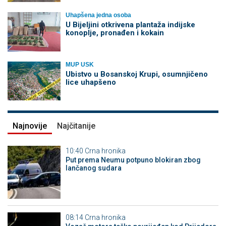
Uhapšena jedna osoba
​U Bijeljini otkrivena plantaža indijske
konoplje, pronađen i kokain
MUP USK
Ubistvo u Bosanskoj Krupi, osumnjičeno
lice uhapšeno
Najnovije
Najčitanije
10:40
Crna hronika
Put prema Neumu potpuno blokiran zbog
lančanog sudara
08:14
Crna hronika