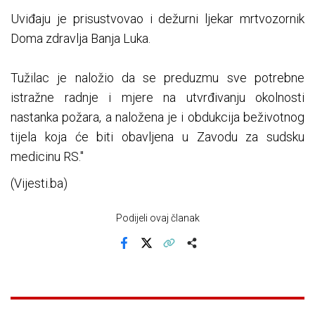
Uviđaju je prisustvovao i dežurni ljekar mrtvozornik
Doma zdravlja Banja Luka.
Tužilac je naložio da se preduzmu sve potrebne
istražne radnje i mjere na utvrđivanju okolnosti
nastanka požara, a naložena je i obdukcija beživotnog
tijela koja će biti obavljena u Zavodu za sudsku
medicinu RS."
(Vijesti.ba)
Podijeli ovaj članak
Facebook
X
Kopiraj link
Više