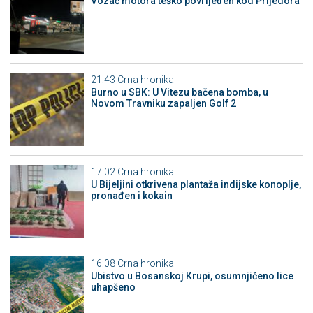
Vozač motora teško povrijeđen kod Prijedora
21:43
Crna hronika
Burno u SBK: U Vitezu bačena bomba, u
Novom Travniku zapaljen Golf 2
17:02
Crna hronika
​U Bijeljini otkrivena plantaža indijske konoplje,
pronađen i kokain
16:08
Crna hronika
Ubistvo u Bosanskoj Krupi, osumnjičeno lice
uhapšeno