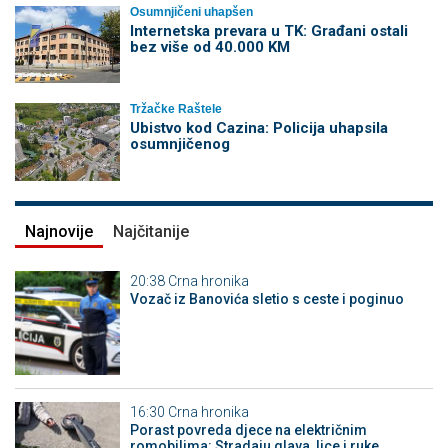
Osumnjičeni uhapšen
Internetska prevara u TK: Građani ostali
bez više od 40.000 KM
Tržačke Raštele
Ubistvo kod Cazina: Policija uhapsila
osumnjičenog
Najnovije
Najčitanije
20:38
Crna hronika
Vozač iz Banovića sletio s ceste i poginuo
16:30
Crna hronika
Porast povreda djece na električnim
romobilima: Stradaju glava, lice i ruke