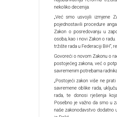
nekoliko decenija.
„Već smo usvojili izmjene Z
pojednostavili procedure anga
Zakon o posredovanju u zapošl
osoba, kao i novi Zakon o radu. 
tržište rada u Federaciji BiH“, re
Govoreći o novom Zakonu o rad
postojećeg zakona, već o pot
savremenim potrebama radnika 
„Postojeći zakon više ne prati
savremene oblike rada, uključu
rada, te donosi rješenja ko
Posebno je važno da smo u zak
naše zakonodavstvo dodatno u