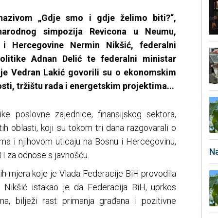
azivom „Gdje smo i gdje želimo biti?“,
arodnog simpozija Revicona u Neumu,
 i Hercegovine Nermin Nikšić, federalni
olitike Adnan Delić te federalni ministar
trije Vedran Lakić govorili su o ekonomskim
sti, tržištu rada i energetskim projektima...
ke poslovne zajednice, finansijskog sektora,
čitih oblasti, koji su tokom tri dana razgovarali o
a i njihovom uticaju na Bosnu i Hercegovinu,
Na
H za odnose s javnošću.
h mjera koje je Vlada Federacije BiH provodila
 Nikšić istakao je da Federacija BiH, uprkos
a, bilježi rast primanja građana i pozitivne