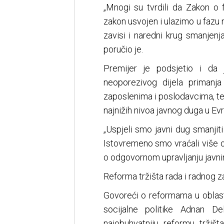
„Mnogi su tvrdili da Zakon o f
zakon usvojen i ulazimo u fazu 
zavisi i naredni krug smanjenj
poručio je.
Premijer je podsjetio i da 
neoporezivog dijela primanj
zaposlenima i poslodavcima, te
najnižih nivoa javnog duga u Ev
„Uspjeli smo javni dug smanjit
Istovremeno smo vraćali više 
o odgovornom upravljanju javnim
Reforma tržišta rada i radnog 
Govoreći o reformama u oblasti 
socijalne politike Adnan D
najobuhvatniju reformu tržiš