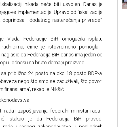
iskalizaciji nikada neće biti usvojen. Danas je
njegove implementacije. Upravo od fiskalizacije
a doprinosa i dodatnog rasterećenja privrede“,
je Vlada Federacije BiH omogućila isplatu
a radnicima, čime je istovremeno pomogla i
 naglasio da Federacija BiH danas ima jedan od
ropi u odnosu na bruto domaći proizvod.
i sa približno 24 posto na oko 18 posto BDP-a.
obaveza nego što smo se zaduživali, što govori
 finansijama“, rekao je Nikšić.
zakonodavstva
rada i zapošljavanja, federalni ministar rada i
elić istakao je da Federacija BiH provodi
ta rada i radnog zakonodavstva u posljednjih