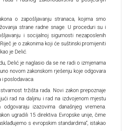
akona o zapošljavanju stranaca, kojima smo
žovanja strane radne snage. U proceduri su i
javanju i socijalnoj sigurnosti nezaposlenih
Riječ je o zakonima koji će suštinski promijeniti
kao je Delić.
u, Delić je naglasio da se ne radi o izmjenama
puno novom zakonskom rješenju koje odgovara
i poslodavaca.
 stvarnost tržišta rada. Novi zakon prepoznaje
jući rad na daljinu i rad na izdvojenom mjestu
ja odgovaraju izazovima današnjeg vremena.
on ugradili 15 direktiva Evropske unije, čime
sklađujemo s evropskim standardima“, istakao