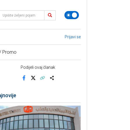
Prijavi se
 / Promo
Podijeli ovaj članak
Facebook
X
Kopiraj link
Više
jnovije