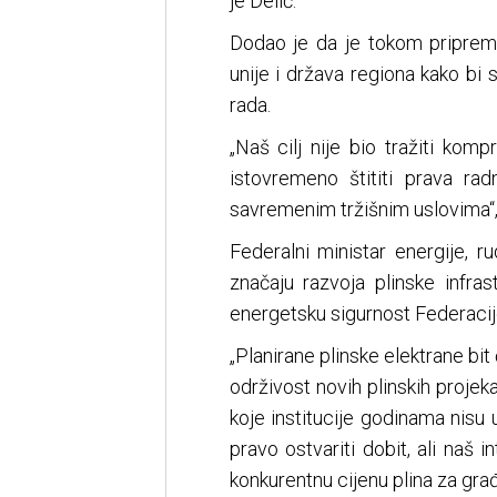
je Delić.
Dodao je da je tokom priprem
unije i država regiona kako bi 
rada.
„Naš cilj nije bio tražiti kom
istovremeno štititi prava ra
savremenim tržišnim uslovima“, 
Federalni ministar energije, r
značaju razvoja plinske infras
energetsku sigurnost Federacij
„Planirane plinske elektrane bit
održivost novih plinskih projeka
koje institucije godinama nisu 
pravo ostvariti dobit, ali naš i
konkurentnu cijenu plina za građa