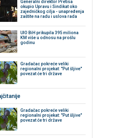
Generalni direktor Pretisa
okupio Upravu i Sindikat oko
zajedničkog cilja - unapređenja
zaštite na radu i uslova rada
UIO BiH prikupila 395 miliona
KM više u odnosu na prošlu
godinu
Gradačac pokreće veliki
regionalni projekat: "Put šljive"
povezat će tri države
jčitanije
Gradačac pokreće veliki
regionalni projekat: "Put šljive"
povezat će tri države