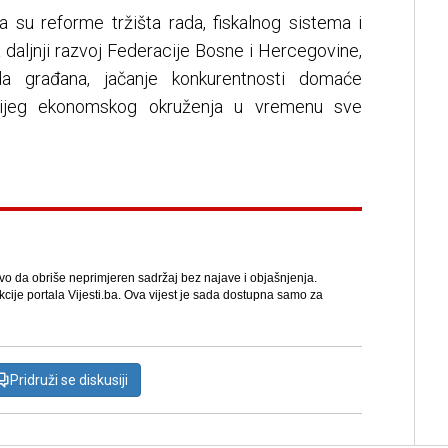
da su reforme tržišta rada, fiskalnog sistema i
 daljnji razvoj Federacije Bosne i Hercegovine,
da građana, jačanje konkurentnosti domaće
lnijeg ekonomskog okruženja u vremenu sve
avo da obriše neprimjeren sadržaj bez najave i objašnjenja.
kcije portala Vijesti.ba. Ova vijest je sada dostupna samo za
Pridruži se diskusiji