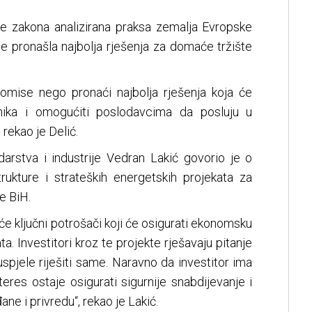
e zakona analizirana praksa zemalja Evropske
se pronašla najbolja rješenja za domaće tržište
promise nego pronaći najbolja rješenja koja će
dnika i omogućiti poslodavcima da posluju u
rekao je Delić.
udarstva i industrije Vedran Lakić govorio je o
trukture i strateških energetskih projekata za
e BiH.
 će ključni potrošači koji će osigurati ekonomsku
ta. Investitori kroz te projekte rješavaju pitanje
uspjele riješiti same. Naravno da investitor ima
nteres ostaje osigurati sigurnije snabdijevanje i
ne i privredu“, rekao je Lakić.