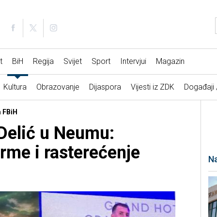
t
BiH
Regija
Svijet
Sport
Intervjui
Magazin
Kultura
Obrazovanje
Dijaspora
Vijesti iz ZDK
Događaji
a FBiH
 Delić u Neumu:
rme i rasterećenje
Na