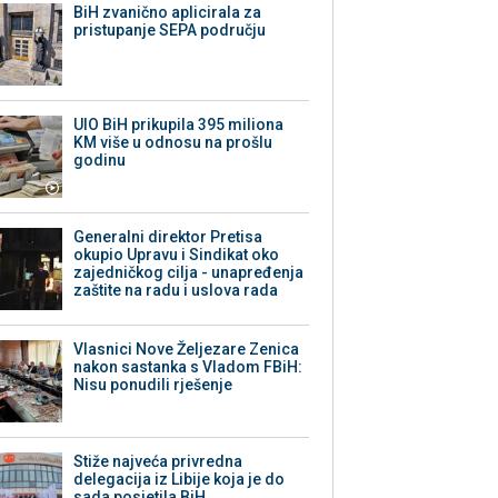
BiH zvanično aplicirala za
pristupanje SEPA području
UIO BiH prikupila 395 miliona
KM više u odnosu na prošlu
godinu
Generalni direktor Pretisa
okupio Upravu i Sindikat oko
zajedničkog cilja - unapređenja
zaštite na radu i uslova rada
Vlasnici Nove Željezare Zenica
nakon sastanka s Vladom FBiH:
Nisu ponudili rješenje
Stiže najveća privredna
delegacija iz Libije koja je do
sada posjetila BiH