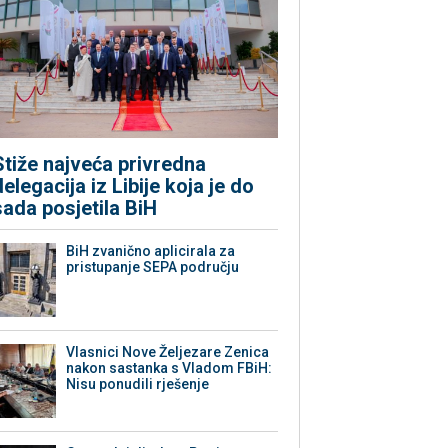
Stiže najveća privredna
delegacija iz Libije koja je do
sada posjetila BiH
BiH zvanično aplicirala za
pristupanje SEPA području
Vlasnici Nove Željezare Zenica
nakon sastanka s Vladom FBiH:
Nisu ponudili rješenje