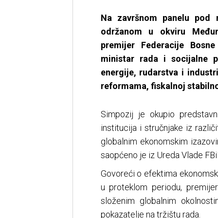
Na završnom panelu pod n
održanom u okviru Međun
premijer Federacije Bosne
ministar rada i socijalne p
energije, rudarstva i indus
reformama, fiskalnoj stabilno
Simpozij je okupio predstavni
institucija i stručnjake iz razli
globalnim ekonomskim izazovim
saopćeno je iz Ureda Vlade FBi
Govoreći o efektima ekonomski
u proteklom periodu, premijer
složenim globalnim okolnostim
pokazatelje na tržištu rada.