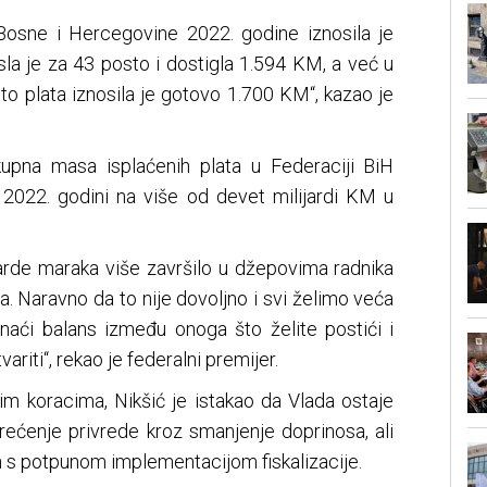
 Bosne i Hercegovine 2022. godine iznosila je
la je za 43 posto i dostigla 1.594 KM, a već u
o plata iznosila je gotovo 1.700 KM“, kazao je
upna masa isplaćenih plata u Federaciji BiH
 2022. godini na više od devet milijardi KM u
ijarde maraka više završilo u džepovima radnika
. Naravno da to nije dovoljno i svi želimo veća
onaći balans između onoga što želite postići i
riti“, rekao je federalni premijer.
m koracima, Nikšić je istakao da Vlada ostaje
rećenje privrede kroz smanjenje doprinosa, ali
n s potpunom implementacijom fiskalizacije.