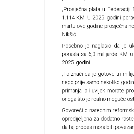
„Prosječna plata u Federaciji
1.114 KM. U 2025. godini poras
martu ove godine prosječna net
Nikšić.
Posebno je naglasio da je uk
porasla sa 6,3 milijarde KM u
2025. godini.
„To znači da je gotovo tri mil
nego prije samo nekoliko godina
primanja, ali uvijek morate pr
onoga što je realno moguće ostva
Govoreći o narednim reformski
opredijeljena za dodatno raste
da taj proces mora biti poveza