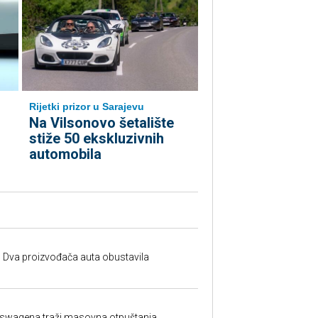
Rijetki prizor u Sarajevu
Na Vilsonovo šetalište
stiže 50 ekskluzivnih
automobila
 Dva proizvođača auta obustavila
lkswagena traži masovna otpuštanja