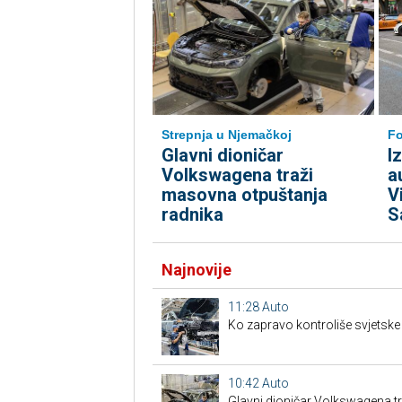
Strepnja u Njemačkoj
Fo
Glavni dioničar
I
Volkswagena traži
a
masovna otpuštanja
V
radnika
S
Najnovije
11:28
Auto
Ko zapravo kontroliše svjetsk
10:42
Auto
Glavni dioničar Volkswagena t