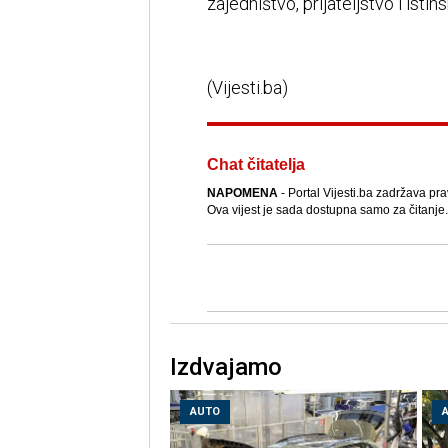
zajedništvo, prijateljstvo i isti
(Vijesti.ba)
Chat čitatelja
NAPOMENA
- Portal Vijesti.ba zadržava pra
Ova vijest je sada dostupna samo za čitanje.
Izdvajamo
AUTO