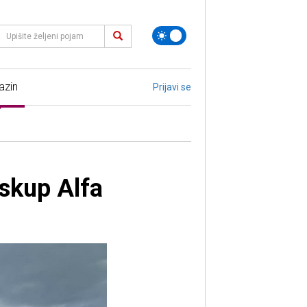
azin
Prijavi se
 skup Alfa