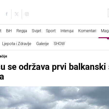
t
BiH
Regija
Svijet
Sport
Intervjui
Komentari
Mag
Ljepota i Zdravlje
Galerije
SHOW
ačije
ću se održava prvi balkanski
ja