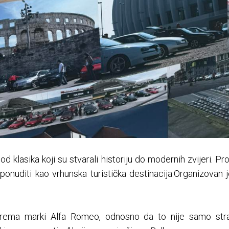
d klasika koji su stvarali historiju do modernih zvijeri. Pro
ponuditi kao vrhunska turistička destinacija.Organizovan 
prema marki Alfa Romeo, odnosno da to nije samo str