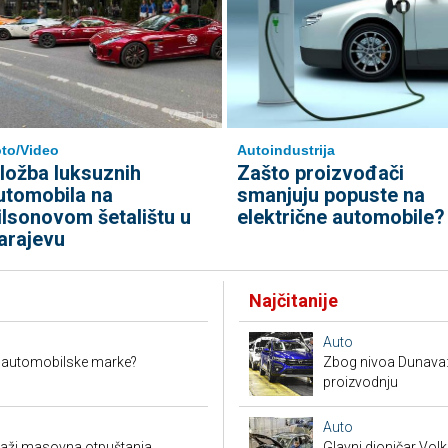
to/Video
Autoindustrija
zložba luksuznih
Zašto proizvođači
utomobila na
smanjuju popuste na
ilsonovom šetalištu u
električne automobile?
arajevu
Najčitanije
Auto
e automobilske marke?
Zbog nivoa Dunava:
proizvodnju
Auto
raži masovna otpuštanja
Glavni dioničar Vo