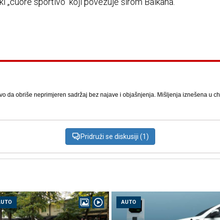
nski „cuore sportivo“ koji povezuje širom Balkana.
vo da obriše neprimjeren sadržaj bez najave i objašnjenja. Mišljenja iznešena u chat
Pridruži se diskusiji (1)
AUTO
AUTO