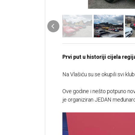
Prvi put u historiji cijela re
Na Vlašiću su se okupili svi klub
Ove godine i nešto potpuno novo
je organiziran JEDAN međunarod